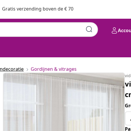
Gratis verzending boven de € 70
Acco
mdecoratie
Gordijnen & vitrages
vi
v
c
Gr
Pa