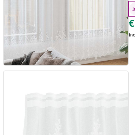
I
€
Inc