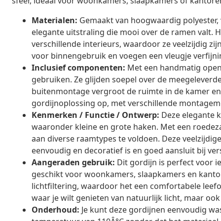
sfeer, ideaal voor woonkamers, slaapkamers of kantore
Materialen:
Gemaakt van hoogwaardig polyester, 
elegante uitstraling die mooi over de ramen valt.
verschillende interieurs, waardoor ze veelzijdig 
voor binnengebruik en voegen een vleugje verfijnin
Inclusief componenten:
Met een handmatig openi
gebruiken. Ze glijden soepel over de meegeleverde
buitenmontage vergroot de ruimte in de kamer en b
gordijnoplossing op, met verschillende montageme
Kenmerken / Functie / Ontwerp:
Deze elegante 
waaronder kleine en grote haken. Met een roedeza
aan diverse raamtypes te voldoen. Deze veelzijdige 
eenvoudig en decoratief is en goed aansluit bij ver
Aangeraden gebruik:
Dit gordijn is perfect voor ie
geschikt voor woonkamers, slaapkamers en kantore
lichtfiltering, waardoor het een comfortabele leef
waar je wilt genieten van natuurlijk licht, maar o
Onderhoud:
Je kunt deze gordijnen eenvoudig wa