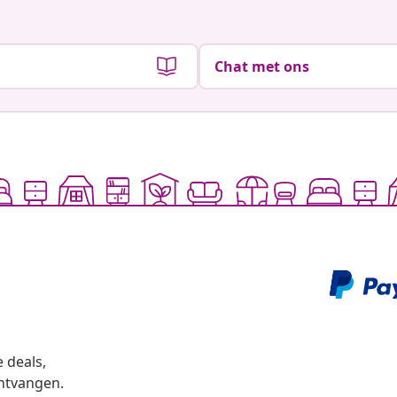
Chat met ons
 deals,
ntvangen.