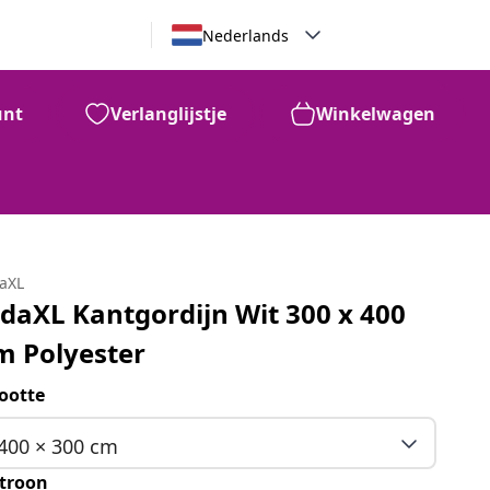
Nederlands
unt
Verlanglijstje
Winkelwagen
daXL
idaXL Kantgordijn Wit 300 x 400
m Polyester
ootte
400 × 300 cm
troon