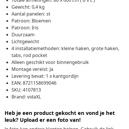
Totale afmetingen: 80 x 600 cm ( b x L )
Gewicht: 0,4 kg
Aantal panelen: st
Patroon: Bloemen
Patroon: Iris
Duurzaam
Lichtgewicht
4 installatiemethoden: kleine haken, grote haken,
tabs, rod pocket
Alleen geschikt voor binnengebruik
Montage vereist: Ja
Levering bevat: 1 x kantgordijn
EAN: 8721158699046
SKU: 4107813
Brand: vidaXL
Heb je een product gekocht en vond je het
leuk? Upload er een foto van!