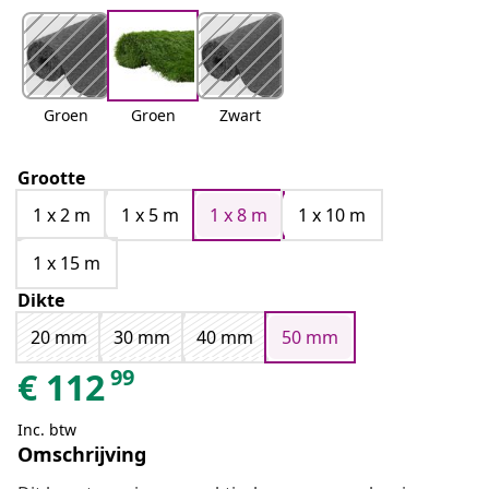
Groen
Groen
Zwart
Grootte
1 x 2 m
1 x 5 m
1 x 8 m
1 x 10 m
1 x 15 m
Dikte
20 mm
30 mm
40 mm
50 mm
99
€
112
Inc. btw
Omschrijving