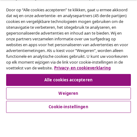
wekelijkse deals, seizoensaanbiedingen en nieuwe
Door op “Alle cookies accepteren” te klikken, gaat u ermee akkoord
artikelen van vidaXL ontvangen.
dat wij en onze advertentie- en analysepartners (45 derde partijen)
cookies en vergelijkbare technologieën mogen gebruiken om de
Onze sociale media
sitenavigatie te verbeteren, het sitegebruik te analyseren, en
gepersonaliseerde advertenties en inhoud aan te bieden. Wij en
onze partners verzamelen informatie over uw surfgedrag op
websites en apps voor het personaliseren van advertenties en voor
advertentiemetingen. Als u kiest voor “Weigeren”, worden alleen
Herroeping van de overeenkomst
functionele en analytische cookies gebruikt. U kunt uw voorkeuren
op elk moment wijzigen via de link voor cookie-instellingen in de
Een annulering voor je bestelling indienen
voettekst van de website.
Privacy- en cookieverklaring
Herroeping van de overeenkomst
Alle cookies accepteren
Weigeren
Klantenservice
Cookie-instellingen
Zakelijk