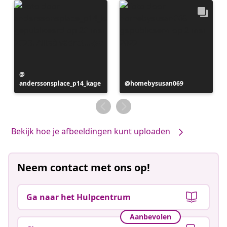
Bericht
anderssonsplace_p14_kage
gepubliceerd
Bericht
homebysusan069
door
gepubliceerd
door
Bekijk hoe je afbeeldingen kunt uploaden
Neem contact met ons op!
Ga naar het Hulpcentrum
Aanbevolen