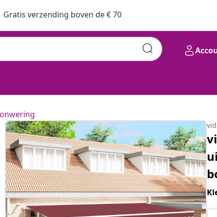
Gratis verzending boven de € 70
Acco
onwering
vi
v
u
b
Kl