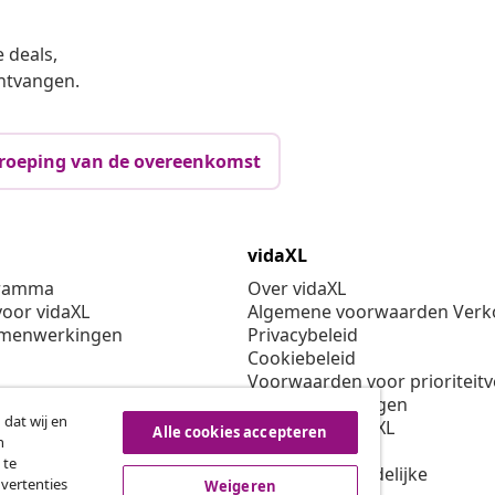
 deals,
ntvangen.
roeping van de overeenkomst
vidaXL
gramma
Over vidaXL
oor vidaXL
Algemene voorwaarden Verko
amenwerkingen
Privacybeleid
Cookiebeleid
Voorwaarden voor prioriteit
Cookie-instellingen
 dat wij en
Werken bij vidaXL
Alle cookies accepteren
n
Veiligheid
 te
EU verantwoordelijke
dvertenties
Weigeren