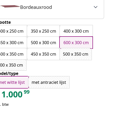
Bordeauxrood
ootte
300 x 250 cm
350 x 250 cm
400 x 300 cm
450 x 300 cm
500 x 300 cm
600 x 300 cm
400 x 350 cm
450 x 350 cm
500 x 350 cm
00 x 350 cm
del/type
et witte lijst
met antraciet lijst
99
1.000
. btw