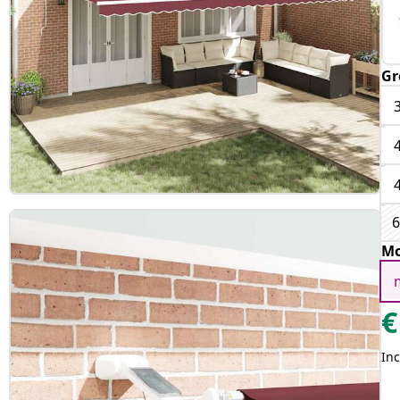
Gr
6
Mo
m
€
Inc