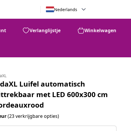
Nederlands
unt
Verlanglijstje
Winkelwagen
daXL
idaXL Luifel automatisch
ittrekbaar met LED 600x300 cm
ordeauxrood
eur
(23 verkrijgbare opties)