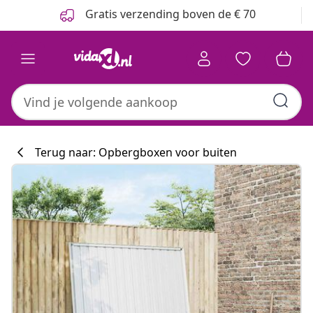
Vorige
Volgende
Gratis verzending boven de € 70
Terug naar: Opbergboxen voor buiten