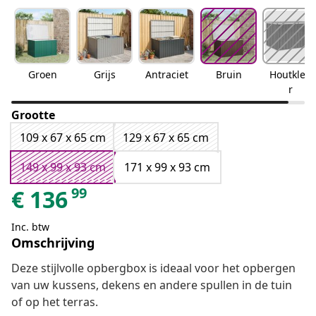
Groen
Grijs
Antraciet
Bruin
Houtkleu
r
Grootte
109 x 67 x 65 cm
129 x 67 x 65 cm
149 x 99 x 93 cm
171 x 99 x 93 cm
99
€
136
Inc. btw
Omschrijving
Deze stijlvolle opbergbox is ideaal voor het opbergen
van uw kussens, dekens en andere spullen in de tuin
of op het terras.