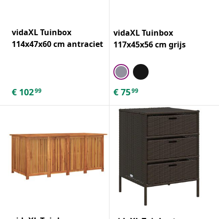
vidaXL Tuinbox
vidaXL Tuinbox
114x47x60 cm antraciet
117x45x56 cm grijs
€
102
€
75
99
99