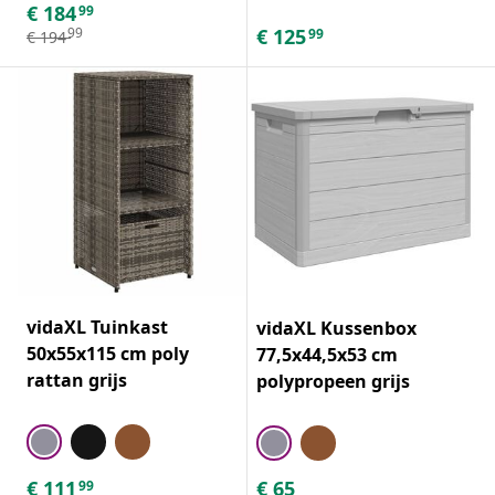
€
184
99
€
125
99
99
€
194
vidaXL Tuinkast
vidaXL Kussenbox
50x55x115 cm poly
77,5x44,5x53 cm
rattan grijs
polypropeen grijs
€
111
€
65
99