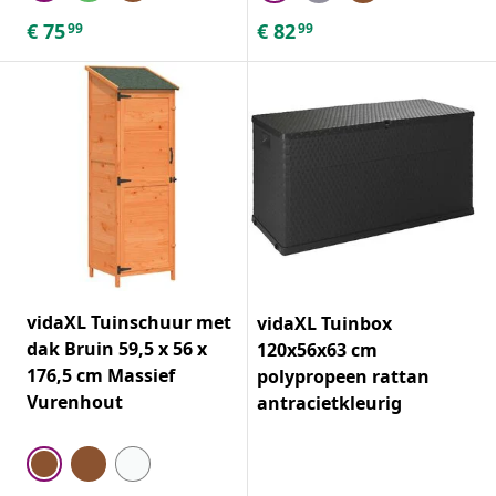
€
75
€
82
99
99
vidaXL Tuinschuur met
vidaXL Tuinbox
dak Bruin 59,5 x 56 x
120x56x63 cm
176,5 cm Massief
polypropeen rattan
Vurenhout
antracietkleurig