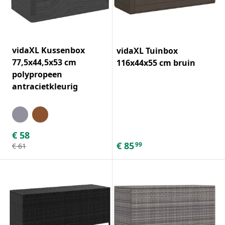
vidaXL Kussenbox
vidaXL Tuinbox
77,5x44,5x53 cm
116x44x55 cm bruin
polypropeen
antracietkleurig
€
58
€
85
99
€
61