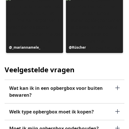
Bericht
_mariannamele_
Bericht
Rüscher
gepubliceerd
gepubliceerd
door
door
Veelgestelde vragen
Wat kan ik in een opbergbox voor buiten
bewaren?
Welk type opbergbox moet ik kopen?
Moet ik mijn opbergbox onderhouden?