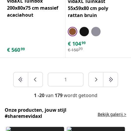
vidaXL Tuinbox
vidaXL Tuinkast
200x80x75 cm massief
55x59x80 cm poly
acaciahout
rattan bruin
€
104
99
€
560
99
99
€
150
1 -20
van
179
wordt getoond
Onze producten, jouw stijl
Bekijk galerij >
#sharemevidaxl