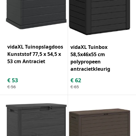
vidaXL Tuinopslagdoos
vidaXL Tuinbox
Kunststof 77,5 x 54,5 x
58,5x46x55 cm
53 cm Antraciet
polypropeen
antracietkleurig
€
53
€
62
€
56
€
65