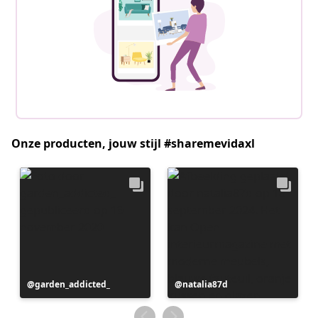
Onze producten, jouw stijl #sharemevidaxl
Bericht
garden_addicted_
Bericht
natalia87d
gepubliceerd
gepubliceerd
door
door