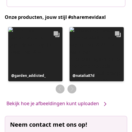
Onze producten, jouw stijl #sharemevidaxl
Bericht
garden_addicted_
Bericht
natalia87d
gepubliceerd
gepubliceerd
door
door
Bekijk hoe je afbeeldingen kunt uploaden
Neem contact met ons op!