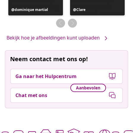
Bericht
dominique martial
Bericht
Clare
gepubliceerd
gepubliceerd
door
door
Bekijk hoe je afbeeldingen kunt uploaden
Neem contact met ons op!
Ga naar het Hulpcentrum
Aanbevolen
Chat met ons