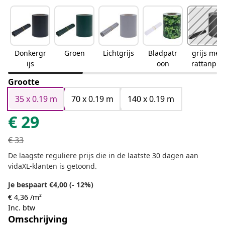
Donkergr
Groen
Lichtgrijs
Bladpatr
grijs met
ijs
oon
rattanpat
roon
Grootte
35 x 0.19 m
70 x 0.19 m
140 x 0.19 m
€
29
€
33
De laagste reguliere prijs die in de laatste 30 dagen aan
vidaXL-klanten is getoond.
Je bespaart €4,00 (- 12%)
€ 4,36 /m²
Inc. btw
Omschrijving