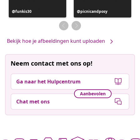
Bericht
funkis30
Bericht
picnicandposy
gepubliceerd
gepubliceerd
door
door
Bekijk hoe je afbeeldingen kunt uploaden
Neem contact met ons op!
Ga naar het Hulpcentrum
Aanbevolen
Chat met ons