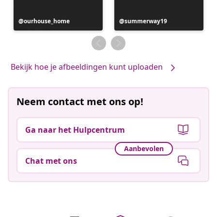
Bericht
ourhouse_home
Bericht
summerway19
gepubliceerd
gepubliceerd
door
door
Bekijk hoe je afbeeldingen kunt uploaden
Neem contact met ons op!
Ga naar het Hulpcentrum
Aanbevolen
Chat met ons