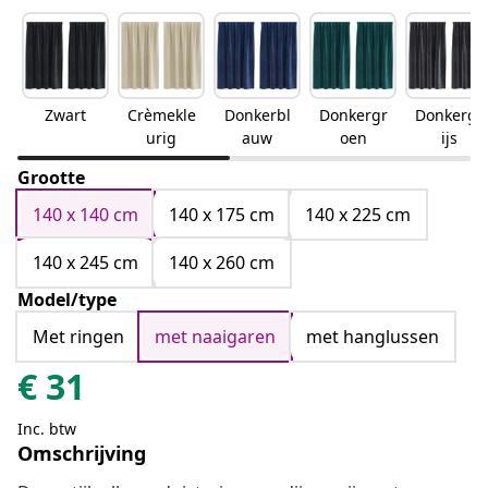
Zwart
Crèmekle
Donkerbl
Donkergr
Donkergr
urig
auw
oen
ijs
Grootte
140 x 140 cm
140 x 175 cm
140 x 225 cm
140 x 245 cm
140 x 260 cm
Model/type
Met ringen
met naaigaren
met hanglussen
€
31
Inc. btw
Omschrijving