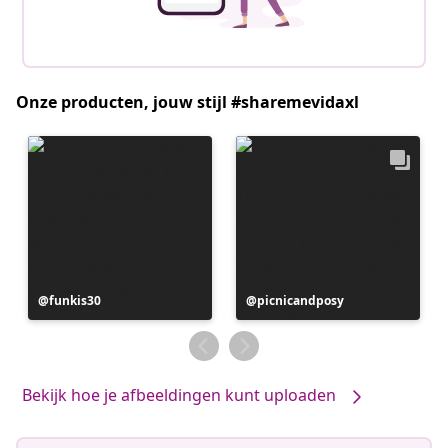
Onze producten, jouw stijl #sharemevidaxl
Bericht
funkis30
Bericht
picnicandposy
gepubliceerd
gepubliceerd
door
door
Bekijk hoe je afbeeldingen kunt uploaden