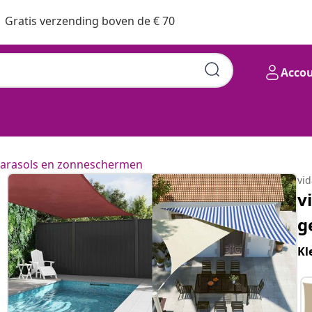
Gratis verzending boven de € 70
Acco
arasols en zonneschermen
vi
v
g
Kl