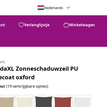
Nederlands
unt
Verlanglijstje
Winkelwagen
daXL
idaXL Zonneschaduwzeil PU
ecoat oxford
eur
(19 verkrijgbare opties)