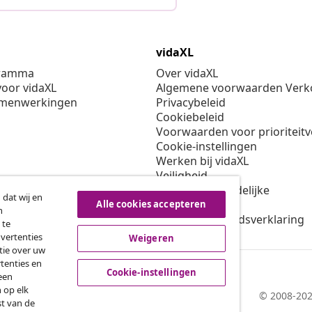
vidaXL
gramma
Over vidaXL
oor vidaXL
Algemene voorwaarden Verko
amenwerkingen
Privacybeleid
Cookiebeleid
Voorwaarden voor prioriteit
Cookie-instellingen
Werken bij vidaXL
Veiligheid
EU verantwoordelijke
 dat wij en
Beleid voor EPR
Alle cookies accepteren
n
Toegankelijkheidsverklaring
 te
dvertenties
Weigeren
tie over uw
tenties en
Cookie-instellingen
een
 op elk
© 2008-202
st van de