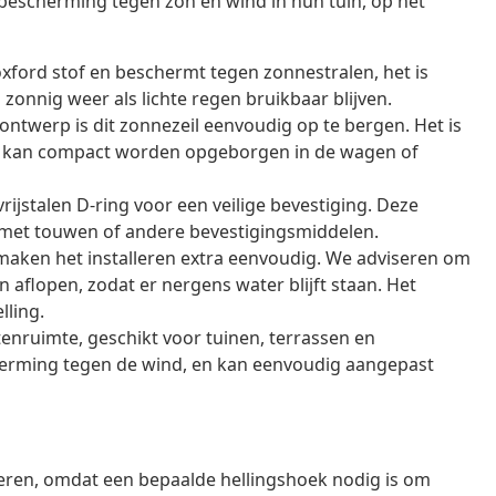
bescherming tegen zon en wind in hun tuin, op het
oxford stof en beschermt tegen zonnestralen, het is
zonnig weer als lichte regen bruikbaar blijven.
ntwerp is dit zonnezeil eenvoudig op te bergen. Het is
 en kan compact worden opgeborgen in de wagen of
rijstalen D-ring voor een veilige bevestiging. Deze
ie met touwen of andere bevestigingsmiddelen.
ken het installeren extra eenvoudig. We adviseren om
 aflopen, zodat er nergens water blijft staan. Het
lling.
itenruimte, geschikt voor tuinen, terrassen en
herming tegen de wind, en kan eenvoudig aangepast
lleren, omdat een bepaalde hellingshoek nodig is om