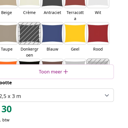
Beige
Crème
Antraciet
Terracott
Wit
a
Taupe
Donkergr
Blauw
Geel
Rood
oen
Toon meer
ootte
Oranje
Zwart
Bruin
Lichtgrijs
Zand
2,5 x 3 m
30
. btw
Oranje
Geel en
Blauw en
Lichtgrijs