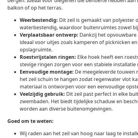
bergen. Ideaal voor diegenen die behoefte hebben aan 
balkon of op het terras.
Weerbestendig:
Dit zeil is gemaakt van polyester 
waterbestendig, waardoor buitenruimtes zowel bij 
Verplaatsbaar ontwerp:
Dankzij het opvouwbare o
ideaal voor uitjes zoals kamperen of picknicken
opslagruimte.
Roestvrijstalen ringen:
Elke hoek heeft een roestv
stevige ringen zorgen voor een stabiele installat
Eenvoudige montage:
De meegeleverde touwen ma
het zeil schuin te hangen zodat regenwater vlot kan
materiaal is ontworpen voor een eenvoudige opste
Veelzijdig gebruik:
Dit zeil past perfect in elke bu
zwembaden. Het biedt tijdelijke schaduw en besc
worden aan diverse buitenomgevingen.
Goed om te weten:
Wij raden aan het zeil van hoog naar laag te insta