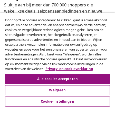
Sluit je aan bij meer dan 700.000 shoppers die
wekelijkse deals, seizoensaanbiedingen en nieuwe
artikelen van vidaXL ontvangen.
Door op “Alle cookies accepteren” te klikken, gaat u ermee akkoord
dat wij en onze advertentie- en analysepartners (45 derde partijen)
Onze sociale media
cookies en vergelijkbare technologieën mogen gebruiken om de
sitenavigatie te verbeteren, het sitegebruik te analyseren, en
gepersonaliseerde advertenties en inhoud aan te bieden. Wij en
onze partners verzamelen informatie over uw surfgedrag op
websites en apps voor het personaliseren van advertenties en voor
Herroeping van de overeenkomst
advertentiemetingen. Als u kiest voor “Weigeren”, worden alleen
functionele en analytische cookies gebruikt. U kunt uw voorkeuren
Een annulering voor je bestelling indienen
op elk moment wijzigen via de link voor cookie-instellingen in de
voettekst van de website.
Privacy- en cookieverklaring
Herroeping van de overeenkomst
Alle cookies accepteren
Weigeren
Klantenservice
Cookie-instellingen
Zakelijk