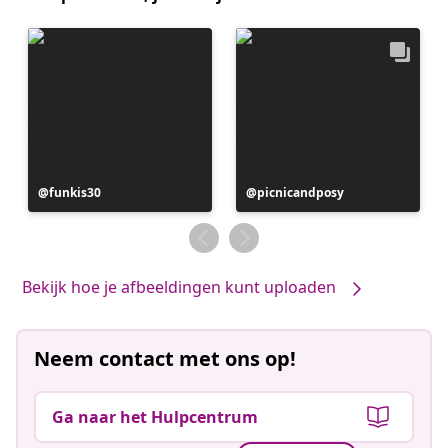
Bericht
funkis30
Bericht
picnicandposy
gepubliceerd
gepubliceerd
door
door
Bekijk hoe je afbeeldingen kunt uploaden
Neem contact met ons op!
Ga naar het Hulpcentrum