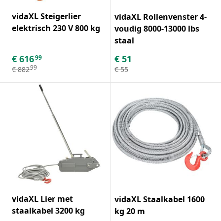
vidaXL Steigerlier
vidaXL Rollenvenster 4-
elektrisch 230 V 800 kg
voudig 8000-13000 lbs
staal
€
616
€
51
99
99
€
882
€
55
vidaXL Lier met
vidaXL Staalkabel 1600
staalkabel 3200 kg
kg 20 m