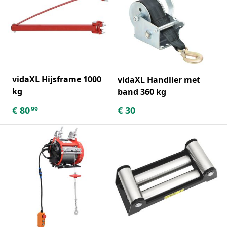
vidaXL Hijsframe 1000
vidaXL Handlier met
kg
band 360 kg
€
80
€
30
99