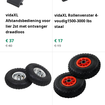
vidaXL
vidaXL Rollenvenster 4-
Afstandsbediening voor
voudig1500-3000 lbs
lier 2st met ontvanger
staal
draadloos
€
37
€
17
€
40
€
19