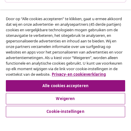
Door op “Alle cookies accepteren” te klikken, gaat u ermee akkoord
Klantenservice
dat wij en onze advertentie- en analysepartners (45 derde partijen)
cookies en vergelijkbare technologieën mogen gebruiken om de
sitenavigatie te verbeteren, het sitegebruik te analyseren, en
Zakelijk
gepersonaliseerde advertenties en inhoud aan te bieden. Wij en
onze partners verzamelen informatie over uw surfgedrag op
websites en apps voor het personaliseren van advertenties en voor
vidaXL
advertentiemetingen. Als u kiest voor “Weigeren”, worden alleen
functionele en analytische cookies gebruikt. U kunt uw voorkeuren
op elk moment wijzigen via de link voor cookie-instellingen in de
Ontdek meer
voettekst van de website.
Privacy- en cookieverklaring
Alle cookies accepteren
Weigeren
Cookie-instellingen
© 2008-2026 vidaXL www.vidaxl.nl is een website van vidaXL
Marketplace B.V.