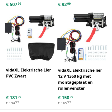
€
507
€
92
99
99
vidaXL Elektrische Lier
vidaXL Elektrische lier
PVC Zwart
12 V 1360 kg met
montageplaat en
rollenvenster
€
181
€
150
99
99
99
99
€
194
€
165