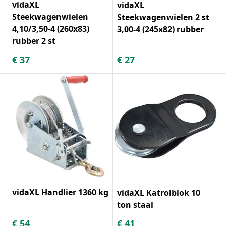
vidaXL
vidaXL
Steekwagenwielen
Steekwagenwielen 2 st
4,10/3,50-4 (260x83)
3,00-4 (245x82) rubber
rubber 2 st
€
37
€
27
vidaXL Handlier 1360 kg
vidaXL Katrolblok 10
ton staal
€
54
€
41