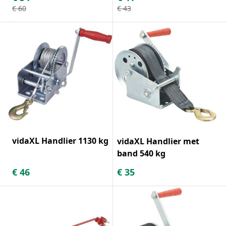
€
60
€
43
vidaXL Handlier 1130 kg
vidaXL Handlier met
band 540 kg
€
46
€
35