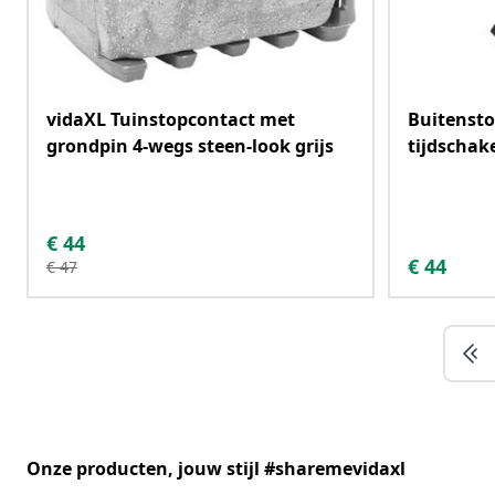
vidaXL Tuinstopcontact met
Buitensto
grondpin 4-wegs steen-look grijs
tijdschak
€
44
€
44
€
47
Onze producten, jouw stijl #sharemevidaxl