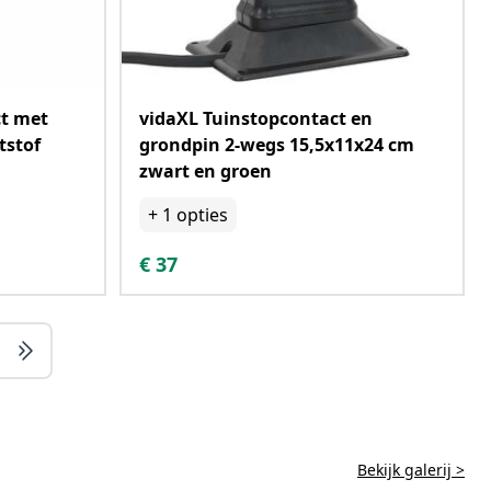
ct met
vidaXL Tuinstopcontact en
tstof
grondpin 2-wegs 15,5x11x24 cm
zwart en groen
+
1
opties
€
37
Bekijk galerij >