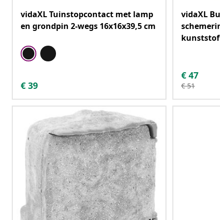
vidaXL Tuinstopcontact met lamp
vidaXL Bu
en grondpin 2-wegs 16x16x39,5 cm
schemerin
kunststof
€
47
€
39
€
51