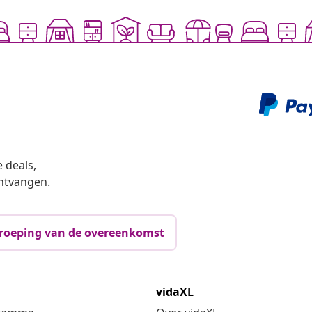
 deals,
ntvangen.
roeping van de overeenkomst
vidaXL