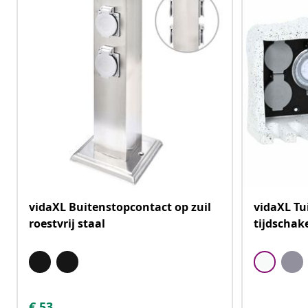
vidaXL Buitenstopcontact op zuil
vidaXL Tu
roestvrij staal
tijdschak
€
53