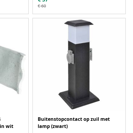
€
60
4
Buitenstopcontact op zuil met
in wit
lamp (zwart)