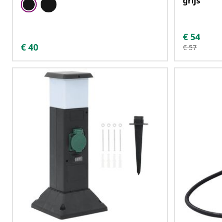
grijs
€
54
€
40
€
57