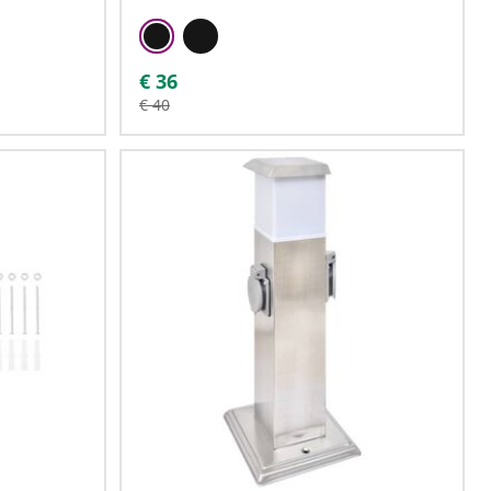
€
36
€
40