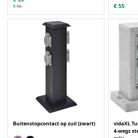
€
55
€
56
Buitenstopcontact op zuil (zwart)
vidaXL Tu
4-wegs st