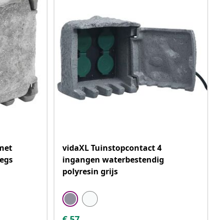
met
vidaXL Tuinstopcontact 4
wegs
ingangen waterbestendig
polyresin grijs
€
57