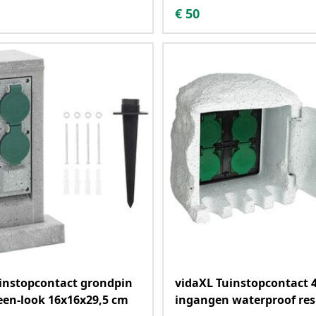
€
50
instopcontact grondpin
vidaXL Tuinstopcontact 
een-look 16x16x29,5 cm
ingangen waterproof res