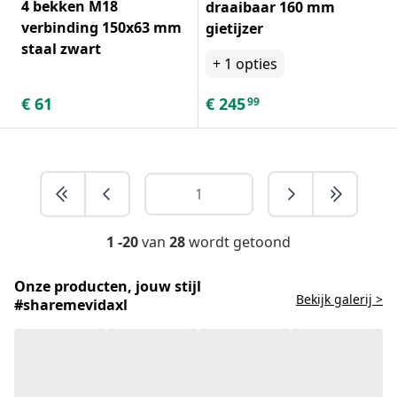
4 bekken M18
draaibaar 160 mm
verbinding 150x63 mm
gietijzer
staal zwart
+
1
opties
€
61
€
245
99
1 -20
van
28
wordt getoond
Onze producten, jouw stijl
Bekijk galerij >
#sharemevidaxl