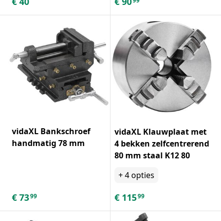
€
40
€
90
99
vidaXL Bankschroef
vidaXL Klauwplaat met
handmatig 78 mm
4 bekken zelfcentrerend
80 mm staal K12 80
+
4
opties
€
73
€
115
99
99