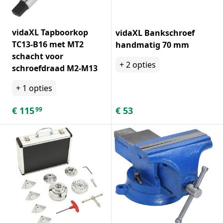
vidaXL Tapboorkop
vidaXL Bankschroef
TC13-B16 met MT2
handmatig 70 mm
schacht voor
+
2
opties
schroefdraad M2-M13
+
1
opties
€
115
€
53
99