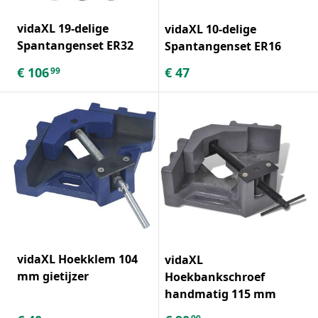
vidaXL 19-delige
vidaXL 10-delige
Spantangenset ER32
Spantangenset ER16
€
106
€
47
99
vidaXL Hoekklem 104
vidaXL
mm gietijzer
Hoekbankschroef
handmatig 115 mm