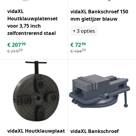
vidaXL
vidaXL Bankschroef 150
Houtklauwplatenset
mm gietijzer blauw
voor 3,75 inch
+
3
opties
zelfcentrerend staal
€
207
€
72
99
99
99
99
€
219
€
104
vidaXL Houtklauwplaat
vidaXL Bankschroef