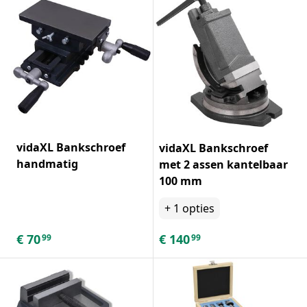
vidaXL Bankschroef
vidaXL Bankschroef
handmatig
met 2 assen kantelbaar
100 mm
+
1
opties
€
70
€
140
99
99