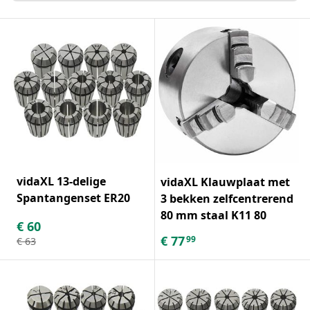
vidaXL 13-delige
vidaXL Klauwplaat met
Spantangenset ER20
3 bekken zelfcentrerend
80 mm staal K11 80
€
60
€
77
99
€
63