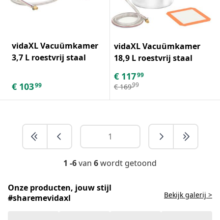
vidaXL Vacuümkamer
vidaXL Vacuümkamer
3,7 L roestvrij staal
18,9 L roestvrij staal
€
117
99
€
103
99
99
€
169
1 -6
van
6
wordt getoond
Onze producten, jouw stijl
Bekijk galerij >
#sharemevidaxl