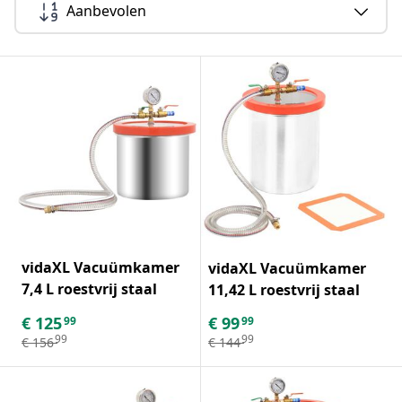
Aanbevolen
vidaXL Vacuümkamer
vidaXL Vacuümkamer
7,4 L roestvrij staal
11,42 L roestvrij staal
€
125
€
99
99
99
99
99
€
156
€
144