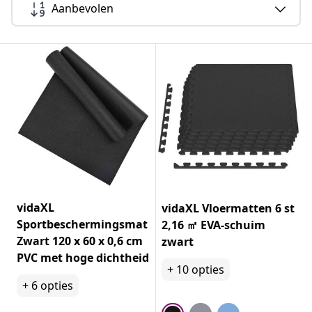
Aanbevolen
vidaXL
vidaXL Vloermatten 6 st
Sportbeschermingsmat
2,16 ㎡ EVA-schuim
Zwart 120 x 60 x 0,6 cm
zwart
PVC met hoge dichtheid
+
10
opties
+
6
opties