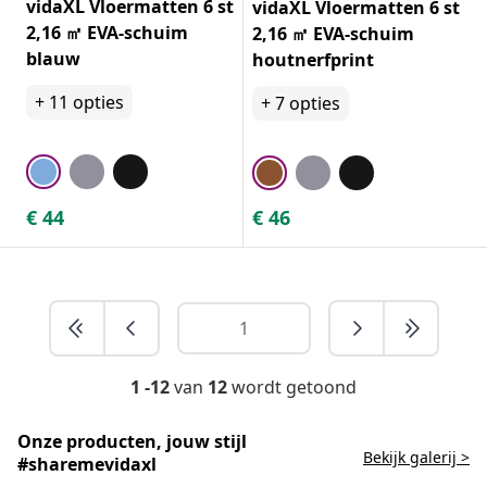
vidaXL Vloermatten 6 st
vidaXL Vloermatten 6 st
2,16 ㎡ EVA-schuim
2,16 ㎡ EVA-schuim
blauw
houtnerfprint
+
11
opties
+
7
opties
€
44
€
46
1 -12
van
12
wordt getoond
Onze producten, jouw stijl
Bekijk galerij >
#sharemevidaxl