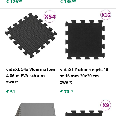
€
126
€
135
99
99
vidaXL 54x Vloermatten
vidaXL Rubbertegels 16
4,86 ㎡ EVA-schuim
st 16 mm 30x30 cm
zwart
zwart
€
51
€
70
99