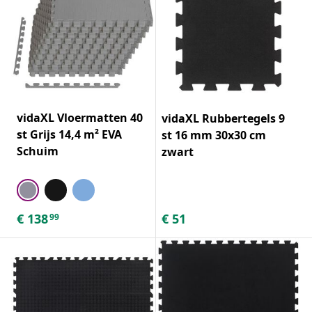
vidaXL Vloermatten 40
vidaXL Rubbertegels 9
st Grijs 14,4 m² EVA
st 16 mm 30x30 cm
Schuim
zwart
€
138
€
51
99