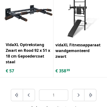
VidaXL Optrekstang
vidaXL Fitnessapparaat
Zwart en Rood 92 x 51 x
wandgemonteerd
18 cm Gepoedercoat
zwart
staal
€
57
€
358
99