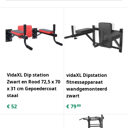
VidaXL Dip station
vidaXL Dipstation
Zwart en Rood 72,5 x 70
fitnessapparaat
x 31 cm Gepoedercoat
wandgemonteerd
staal
zwart
€
52
€
79
99