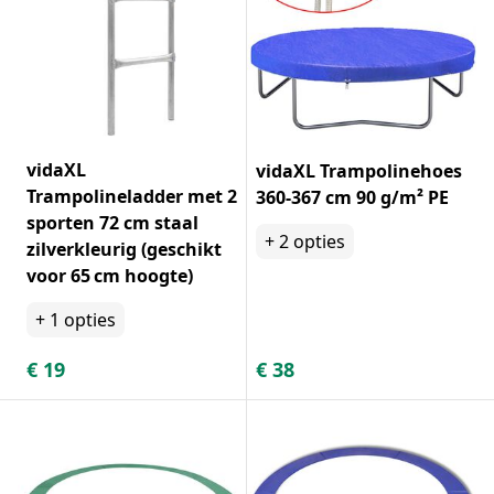
vidaXL
vidaXL Trampolinehoes
Trampolineladder met 2
360-367 cm 90 g/m² PE
sporten 72 cm staal
+
2
opties
zilverkleurig (geschikt
voor 65 cm hoogte)
+
1
opties
€
19
€
38