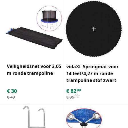
Veiligheidsnet voor 3,05
vidaXL Springmat voor
m ronde trampoline
14 feet/4,27 m ronde
trampoline stof zwart
€
30
€
82
99
99
€
49
€
99