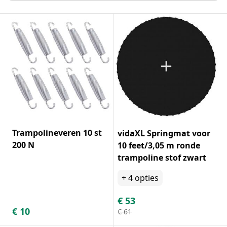
Trampolineveren 10 st
vidaXL Springmat voor
200 N
10 feet/3,05 m ronde
trampoline stof zwart
+
4
opties
€
53
€
10
€
61