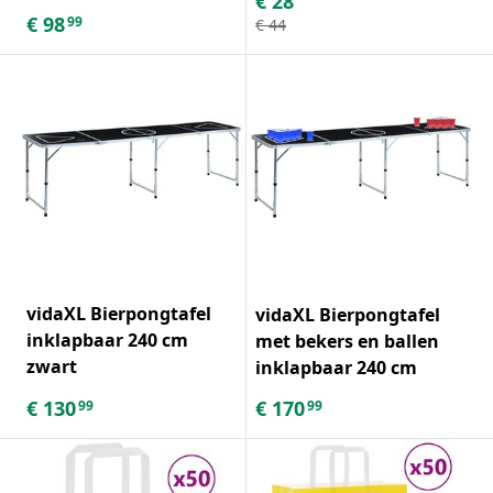
€
28
€
98
99
€
44
vidaXL Bierpongtafel
vidaXL Bierpongtafel
inklapbaar 240 cm
met bekers en ballen
zwart
inklapbaar 240 cm
€
130
€
170
99
99