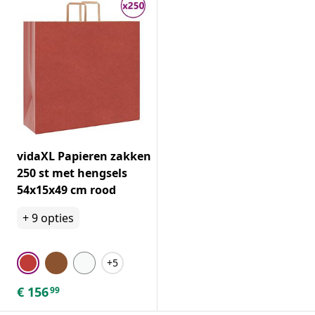
vidaXL Papieren zakken
250 st met hengsels
54x15x49 cm rood
+
9
opties
+5
€
156
99