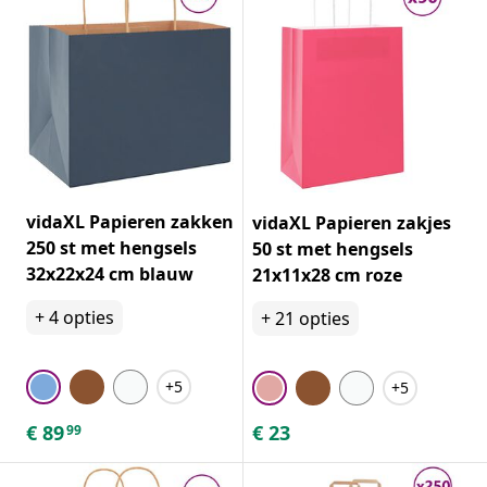
vidaXL Papieren zakken
vidaXL Papieren zakjes
250 st met hengsels
50 st met hengsels
32x22x24 cm blauw
21x11x28 cm roze
+
4
opties
+
21
opties
+5
+5
€
89
€
23
99