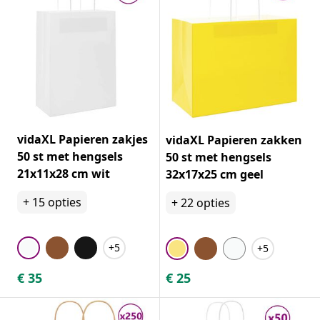
vidaXL Papieren zakjes
vidaXL Papieren zakken
50 st met hengsels
50 st met hengsels
21x11x28 cm wit
32x17x25 cm geel
+
15
opties
+
22
opties
+5
+5
€
35
€
25