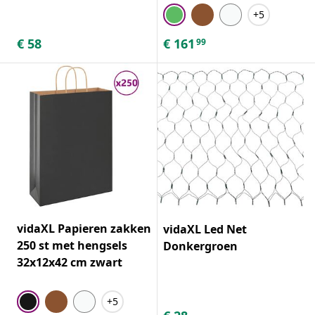
+5
€
58
€
161
99
vidaXL Papieren zakken
vidaXL Led Net
250 st met hengsels
Donkergroen
32x12x42 cm zwart
+5