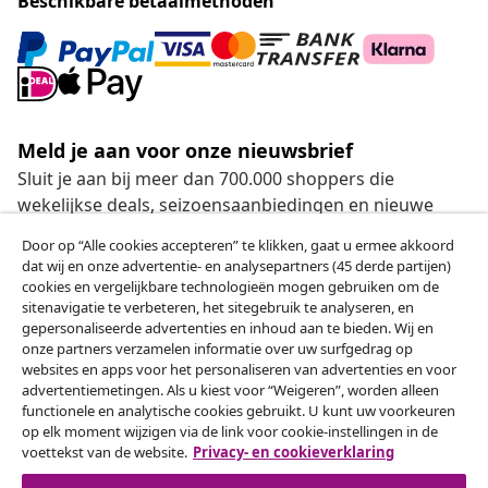
Beschikbare betaalmethoden
Meld je aan voor onze nieuwsbrief
Sluit je aan bij meer dan 700.000 shoppers die
wekelijkse deals, seizoensaanbiedingen en nieuwe
artikelen van vidaXL ontvangen.
Door op “Alle cookies accepteren” te klikken, gaat u ermee akkoord
dat wij en onze advertentie- en analysepartners (45 derde partijen)
Onze sociale media
cookies en vergelijkbare technologieën mogen gebruiken om de
sitenavigatie te verbeteren, het sitegebruik te analyseren, en
gepersonaliseerde advertenties en inhoud aan te bieden. Wij en
onze partners verzamelen informatie over uw surfgedrag op
websites en apps voor het personaliseren van advertenties en voor
Herroeping van de overeenkomst
advertentiemetingen. Als u kiest voor “Weigeren”, worden alleen
functionele en analytische cookies gebruikt. U kunt uw voorkeuren
Een annulering voor je bestelling indienen
op elk moment wijzigen via de link voor cookie-instellingen in de
voettekst van de website.
Privacy- en cookieverklaring
Herroeping van de overeenkomst