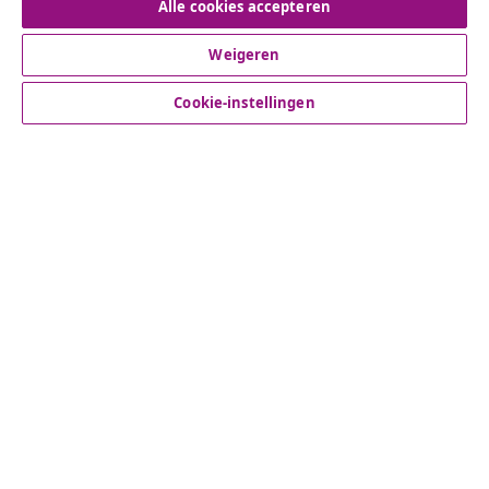
Alle cookies accepteren
Weigeren
Klantenservice
Cookie-instellingen
Zakelijk
vidaXL
Ontdek meer
© 2008-2026 vidaXL www.vidaxl.nl is een website van vidaXL
Marketplace B.V.