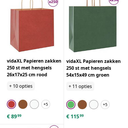
vidaXL Papieren zakken
vidaXL Papieren zakken
250 st met hengsels
250 st met hengsels
26x17x25 cm rood
54x15x49 cm groen
+
10
opties
+
11
opties
+5
+5
€
89
€
115
99
99