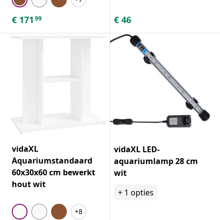
€
171
€
46
99
vidaXL
vidaXL LED-
Aquariumstandaard
aquariumlamp 28 cm
60x30x60 cm bewerkt
wit
hout wit
+
1
opties
+8