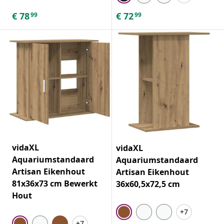
€
78
€
72
99
99
vidaXL
vidaXL
Aquariumstandaard
Aquariumstandaard
Artisan Eikenhout
Artisan Eikenhout
81x36x73 cm Bewerkt
36x60,5x72,5 cm
Hout
+7
+7