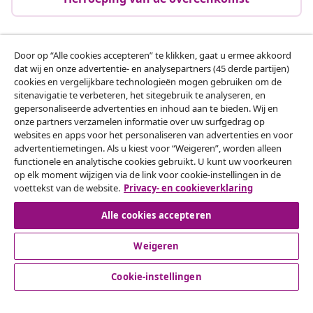
Door op “Alle cookies accepteren” te klikken, gaat u ermee akkoord
Klantenservice
dat wij en onze advertentie- en analysepartners (45 derde partijen)
cookies en vergelijkbare technologieën mogen gebruiken om de
sitenavigatie te verbeteren, het sitegebruik te analyseren, en
Zakelijk
gepersonaliseerde advertenties en inhoud aan te bieden. Wij en
onze partners verzamelen informatie over uw surfgedrag op
websites en apps voor het personaliseren van advertenties en voor
vidaXL
advertentiemetingen. Als u kiest voor “Weigeren”, worden alleen
functionele en analytische cookies gebruikt. U kunt uw voorkeuren
op elk moment wijzigen via de link voor cookie-instellingen in de
Ontdek meer
voettekst van de website.
Privacy- en cookieverklaring
Alle cookies accepteren
Weigeren
Cookie-instellingen
© 2008-2026 vidaXL www.vidaxl.nl is een website van vidaXL
Marketplace B.V.