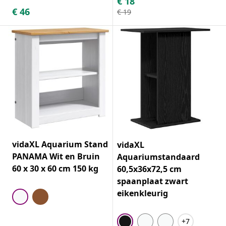
€
18
€
46
€
19
vidaXL Aquarium Stand
vidaXL
PANAMA Wit en Bruin
Aquariumstandaard
60 x 30 x 60 cm 150 kg
60,5x36x72,5 cm
spaanplaat zwart
eikenkleurig
+7