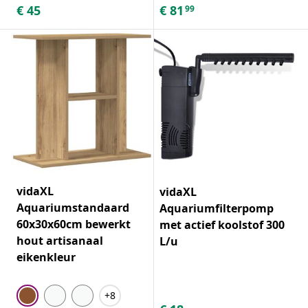
€
45
€
81
99
vidaXL
vidaXL
Aquariumstandaard
Aquariumfilterpomp
60x30x60cm bewerkt
met actief koolstof 300
hout artisanaal
L/u
eikenkleur
+8