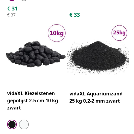
€
31
€
33
€
37
vidaXL Kiezelstenen
vidaXL Aquariumzand
gepolijst 2-5 cm 10 kg
25 kg 0,2-2 mm zwart
zwart