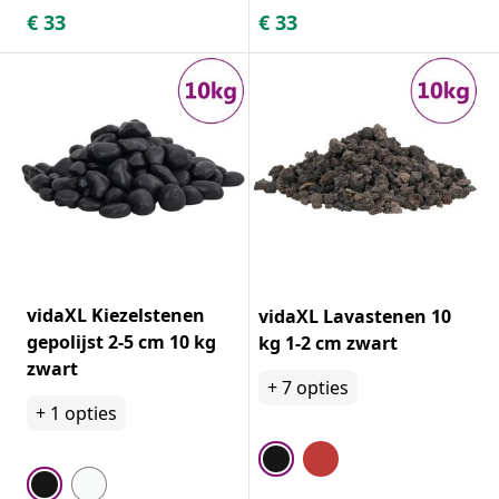
€
33
€
33
vidaXL Kiezelstenen
vidaXL Lavastenen 10
gepolijst 2-5 cm 10 kg
kg 1-2 cm zwart
zwart
+
7
opties
+
1
opties