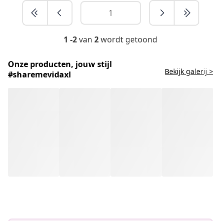
1 -2
van
2
wordt getoond
Onze producten, jouw stijl
Bekijk galerij >
#sharemevidaxl