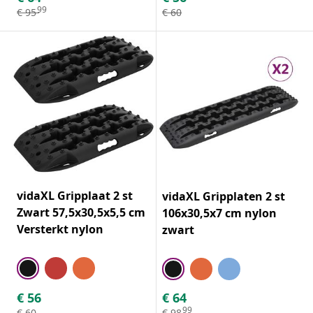
99
€
95
€
60
vidaXL Gripplaat 2 st
vidaXL Gripplaten 2 st
Zwart 57,5x30,5x5,5 cm
106x30,5x7 cm nylon
Versterkt nylon
zwart
€
56
€
64
99
€
60
€
98