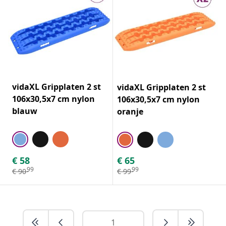
vidaXL Gripplaten 2 st
vidaXL Gripplaten 2 st
106x30,5x7 cm nylon
106x30,5x7 cm nylon
blauw
oranje
€
58
€
65
99
99
€
90
€
99