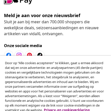
Meld je aan voor onze nieuwsbrief
Sluit je aan bij meer dan 700.000 shoppers die
wekelijkse deals, seizoensaanbiedingen en nieuwe
artikelen van vidaXL ontvangen.
Onze sociale media
Door op “Alle cookies accepteren” te klikken, gaat u ermee akkoord
dat wij en onze advertentie- en analysepartners (45 derde partijen)
Herroeping van de overeenkomst
cookies en vergelijkbare technologieën mogen gebruiken om de
Een annulering voor je bestelling indienen
sitenavigatie te verbeteren, het sitegebruik te analyseren, en
gepersonaliseerde advertenties en inhoud aan te bieden. Wij en
onze partners verzamelen informatie over uw surfgedrag op
Herroeping van de overeenkomst
websites en apps voor het personaliseren van advertenties en voor
advertentiemetingen. Als u kiest voor “Weigeren”, worden alleen
functionele en analytische cookies gebruikt. U kunt uw voorkeuren
op elk moment wijzigen via de link voor cookie-instellingen in de
Klantenservice
voettekst van de website.
Privacy- en cookieverklaring