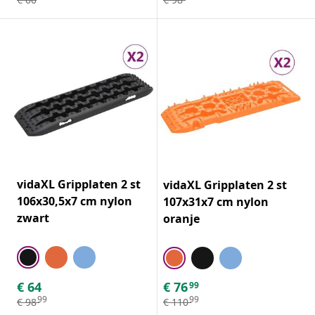
vidaXL Gripplaten 2 st
vidaXL Gripplaten 2 st
106x30,5x7 cm nylon
107x31x7 cm nylon
zwart
oranje
€
64
€
76
99
99
99
€
98
€
110