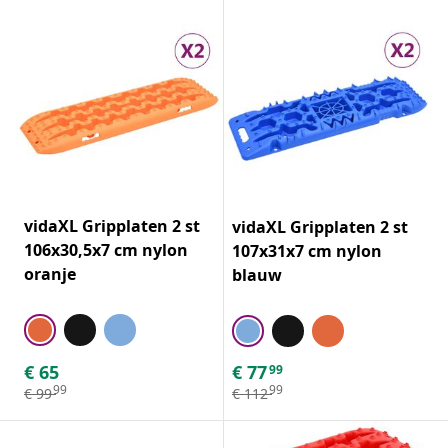
vidaXL Gripplaten 2 st
vidaXL Gripplaten 2 st
106x30,5x7 cm nylon
107x31x7 cm nylon
oranje
blauw
€
65
€
77
99
99
99
€
99
€
112