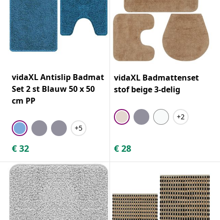
vidaXL Antislip Badmat
vidaXL Badmattenset
Set 2 st Blauw 50 x 50
stof beige 3-delig
cm PP
+2
+5
€
32
€
28