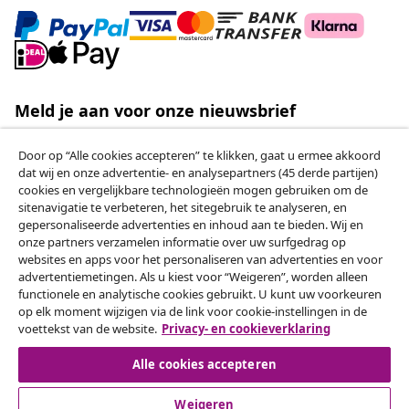
Onze sociale media
Herroeping van de overeenkomst
Een annulering voor je bestelling indienen
Door op “Alle cookies accepteren” te klikken, gaat u ermee akkoord
Herroeping van de overeenkomst
dat wij en onze advertentie- en analysepartners (45 derde partijen)
cookies en vergelijkbare technologieën mogen gebruiken om de
sitenavigatie te verbeteren, het sitegebruik te analyseren, en
gepersonaliseerde advertenties en inhoud aan te bieden. Wij en
onze partners verzamelen informatie over uw surfgedrag op
Klantenservice
websites en apps voor het personaliseren van advertenties en voor
advertentiemetingen. Als u kiest voor “Weigeren”, worden alleen
functionele en analytische cookies gebruikt. U kunt uw voorkeuren
Zakelijk
op elk moment wijzigen via de link voor cookie-instellingen in de
voettekst van de website.
Privacy- en cookieverklaring
vidaXL
Alle cookies accepteren
Ontdek meer
Weigeren