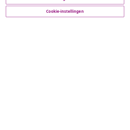
Cookie-instellingen
© 2008-2026 vidaXL www.vidaxl.nl is een website van vidaXL
Marketplace B.V.