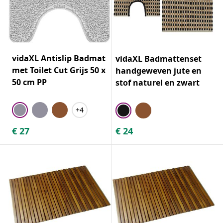
vidaXL Antislip Badmat
vidaXL Badmattenset
met Toilet Cut Grijs 50 x
handgeweven jute en
50 cm PP
stof naturel en zwart
+4
€
27
€
24