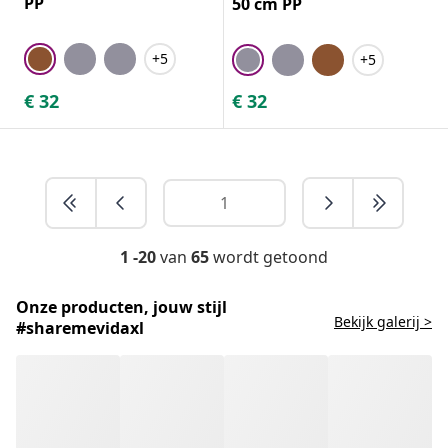
PP
50 cm PP
+5
+5
€
32
€
32
1 -20
van
65
wordt getoond
Onze producten, jouw stijl
Bekijk galerij >
#sharemevidaxl
Badmat: comfort en veiligheid in de
badkamer