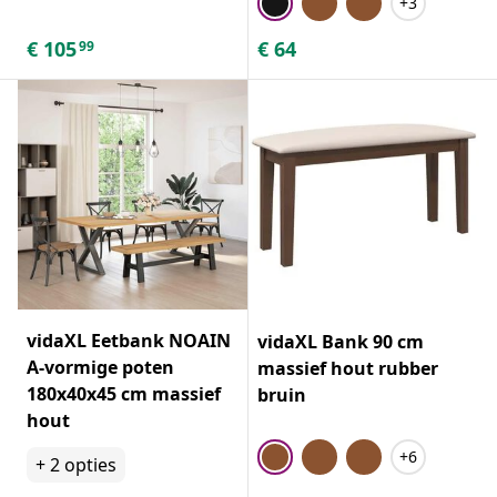
+3
€
105
€
64
99
vidaXL Eetbank NOAIN
vidaXL Bank 90 cm
A-vormige poten
massief hout rubber
180x40x45 cm massief
bruin
hout
+6
+
2
opties