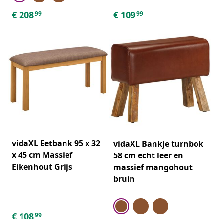
€
208
€
109
99
99
vidaXL Eetbank 95 x 32
vidaXL Bankje turnbok
x 45 cm Massief
58 cm echt leer en
Eikenhout Grijs
massief mangohout
bruin
€
108
99