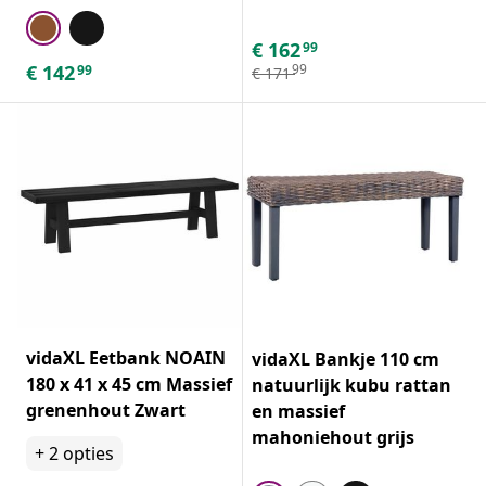
€
162
99
€
142
99
99
€
171
vidaXL Eetbank NOAIN
vidaXL Bankje 110 cm
180 x 41 x 45 cm Massief
natuurlijk kubu rattan
grenenhout Zwart
en massief
mahoniehout grijs
+
2
opties