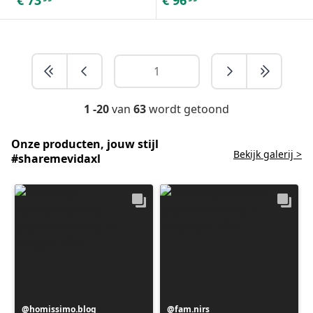
1 -20
van
63
wordt getoond
Onze producten, jouw stijl
Bekijk galerij >
#sharemevidaxl
Bericht
homissimo.blog
Bericht
fam.nirs