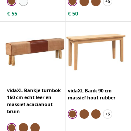
+6
€
55
€
50
vidaXL Bankje turnbok
vidaXL Bank 90 cm
160 cm echt leer en
massief hout rubber
massief acaciahout
bruin
+6