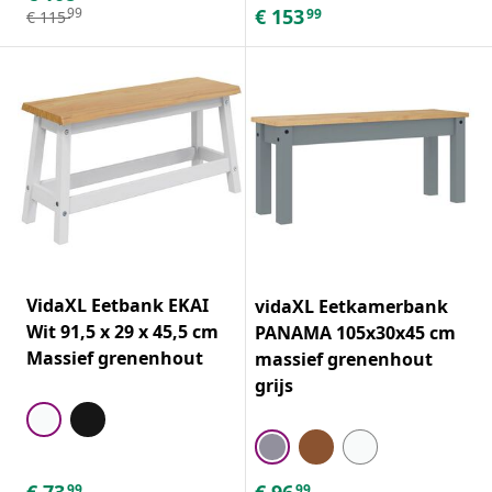
€
153
99
99
€
115
VidaXL Eetbank EKAI
vidaXL Eetkamerbank
Wit 91,5 x 29 x 45,5 cm
PANAMA 105x30x45 cm
Massief grenenhout
massief grenenhout
grijs
€
73
€
96
99
99