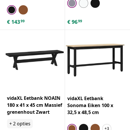
€
143
€
96
99
99
vidaXL Eetbank NOAIN
vidaXL Eetbank
180 x 41 x 45 cm Massief
Sonoma Eiken 100 x
grenenhout Zwart
32,5 x 48,5 cm
+
2
opties
+3