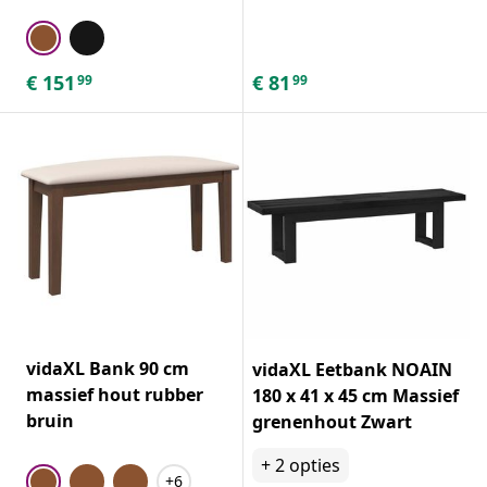
€
151
€
81
99
99
vidaXL Bank 90 cm
vidaXL Eetbank NOAIN
massief hout rubber
180 x 41 x 45 cm Massief
bruin
grenenhout Zwart
+
2
opties
+6