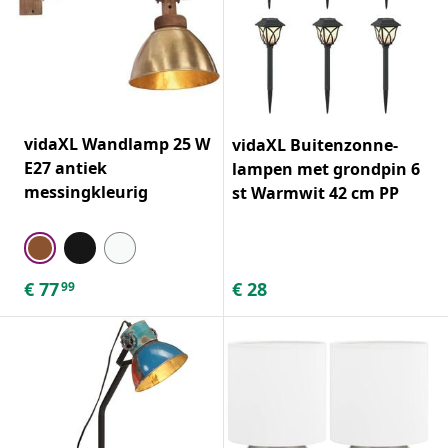
vidaXL Wandlamp 25 W
vidaXL Buitenzonne-
E27 antiek
lampen met grondpin 6
messingkleurig
st Warmwit 42 cm PP
€
77
€
28
99