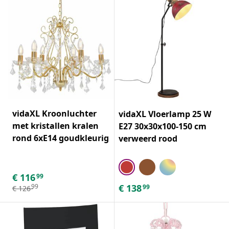
vidaXL Kroonluchter
vidaXL Vloerlamp 25 W
met kristallen kralen
E27 30x30x100-150 cm
rond 6xE14 goudkleurig
verweerd rood
€
116
99
€
138
99
99
€
126