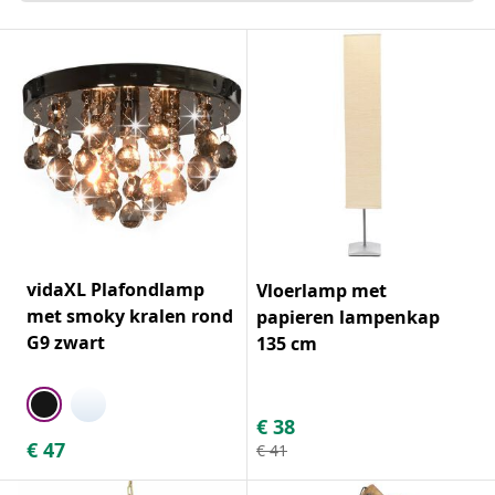
vidaXL Plafondlamp
Vloerlamp met
met smoky kralen rond
papieren lampenkap
G9 zwart
135 cm
€
38
€
47
€
41