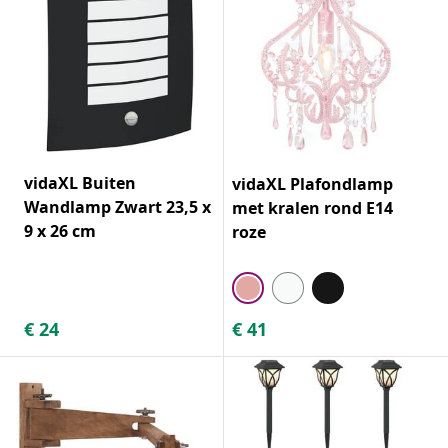
vidaXL Buiten
vidaXL Plafondlamp
Wandlamp Zwart 23,5 x
met kralen rond E14
9 x 26 cm
roze
€
24
€
41