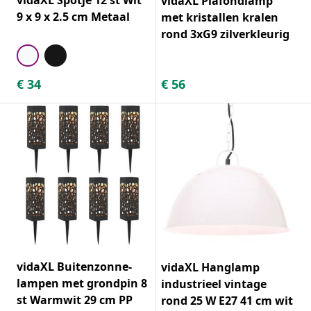
vidaXL Plafondlamp
9 x 9 x 2.5 cm Metaal
met kristallen kralen
rond 3xG9 zilverkleurig
€
34
€
56
vidaXL Buitenzonne-
vidaXL Hanglamp
lampen met grondpin 8
industrieel vintage
st Warmwit 29 cm PP
rond 25 W E27 41 cm wit