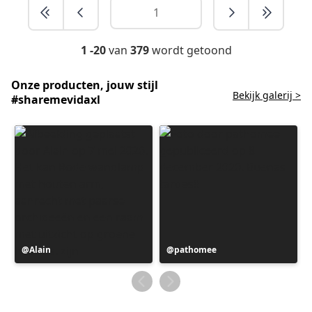
1 -20
van
379
wordt getoond
Onze producten, jouw stijl
Bekijk galerij >
#sharemevidaxl
Bericht
Alain
Bericht
pathomee
gepubliceerd
gepubliceerd
door
door