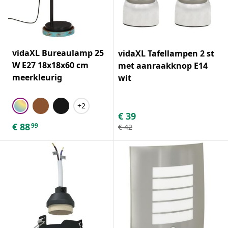
vidaXL Bureaulamp 25
vidaXL Tafellampen 2 st
W E27 18x18x60 cm
met aanraakknop E14
meerkleurig
wit
+2
€
39
€
88
99
€
42