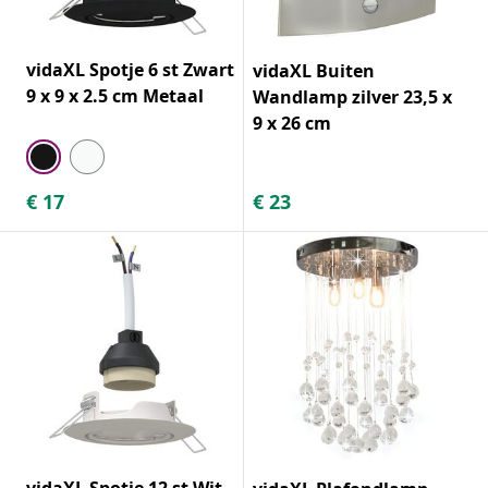
vidaXL Spotje 6 st Zwart
vidaXL Buiten
9 x 9 x 2.5 cm Metaal
Wandlamp zilver 23,5 x
9 x 26 cm
€
17
€
23
vidaXL Spotje 12 st Wit