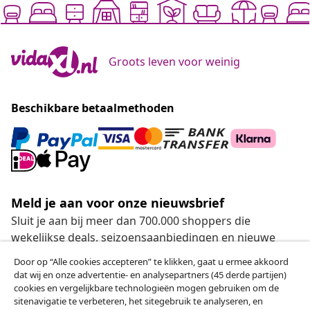
Groots leven voor weinig
Beschikbare betaalmethoden
Meld je aan voor onze nieuwsbrief
Sluit je aan bij meer dan 700.000 shoppers die
wekelijkse deals, seizoensaanbiedingen en nieuwe
artikelen van vidaXL ontvangen.
Door op “Alle cookies accepteren” te klikken, gaat u ermee akkoord
dat wij en onze advertentie- en analysepartners (45 derde partijen)
Onze sociale media
cookies en vergelijkbare technologieën mogen gebruiken om de
sitenavigatie te verbeteren, het sitegebruik te analyseren, en