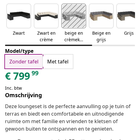
Zwart
Zwart en
beige en
Beige en
Grijs
crème
crèmekle
grijs
urig
Model/type
Zonder tafel
Met tafel
99
€
799
Inc. btw
Omschrijving
Deze loungeset is de perfecte aanvulling op je tuin of
terras en biedt een comfortabele en uitnodigende
ruimte om met familie en vrienden te kletsen of
gewoon buiten te ontspannen en te genieten.