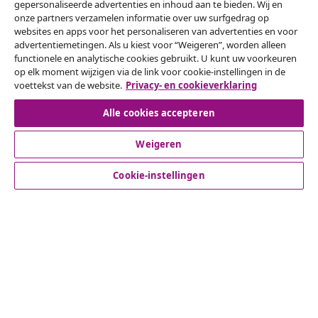
gepersonaliseerde advertenties en inhoud aan te bieden. Wij en
onze partners verzamelen informatie over uw surfgedrag op
websites en apps voor het personaliseren van advertenties en voor
Herroeping van de overeenkomst
advertentiemetingen. Als u kiest voor “Weigeren”, worden alleen
functionele en analytische cookies gebruikt. U kunt uw voorkeuren
Een annulering voor je bestelling indienen
op elk moment wijzigen via de link voor cookie-instellingen in de
voettekst van de website.
Privacy- en cookieverklaring
Herroeping van de overeenkomst
Alle cookies accepteren
Weigeren
Klantenservice
Cookie-instellingen
Zakelijk
vidaXL
Ontdek meer