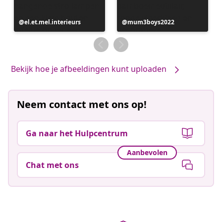
Bericht
el.et.mel.interieurs
Bericht
mum3boys2022
gepubliceerd
gepubliceerd
door
door
Bekijk hoe je afbeeldingen kunt uploaden
Neem contact met ons op!
Ga naar het Hulpcentrum
Aanbevolen
Chat met ons