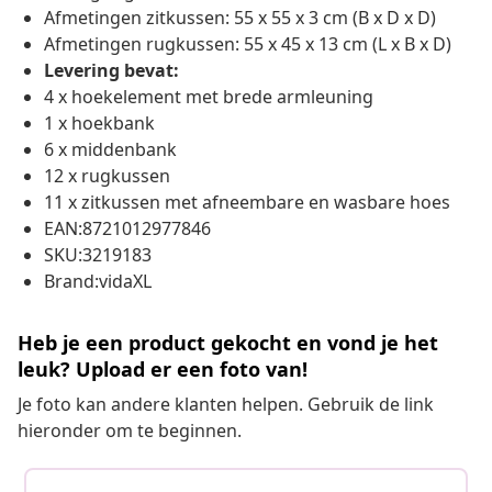
Afmetingen zitkussen: 55 x 55 x 3 cm (B x D x D)
Afmetingen rugkussen: 55 x 45 x 13 cm (L x B x D)
Levering bevat:
4 x hoekelement met brede armleuning
1 x hoekbank
6 x middenbank
12 x rugkussen
11 x zitkussen met afneembare en wasbare hoes
EAN:8721012977846
SKU:3219183
Brand:vidaXL
Heb je een product gekocht en vond je het
leuk? Upload er een foto van!
Je foto kan andere klanten helpen. Gebruik de link
hieronder om te beginnen.