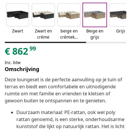
Zwart
Zwart en
beige en
Beige en
Grijs
crème
crèmekle
grijs
urig
99
€
862
Inc. btw
Omschrijving
Deze loungeset is de perfecte aanvulling op je tuin of
terras en biedt een comfortabele en uitnodigende
ruimte om met familie en vrienden te kletsen of
gewoon buiten te ontspannen en te genieten.
Duurzaam materiaal: PE-rattan, ook wel poly
rattan genoemd, is een sterke, onderhoudsarme
kunststof die lijkt op natuurlijk rattan. Het is licht