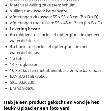
Materiaal vulling zitkussen: schuim
Vulling rugkussen: katoenvezel
Afmetingen zitkussen: 55 x 55 x 3 cm (B x D x D)
Afmetingen rugkussen: 55 x 45 x 13 cm (L x B x D)
Levering bevat:
6 x middenstoel inclusief opbergfunctie met een
waterdichte zak
4 x hoekstoel inclusief opbergfunctie met
waterdichte tas
1 x tafel
14 x rugkussen
10 x zitkussen met afneembare en wasbare hoes
EAN:8721158736666
SKU:3326230
Brand:vidaXL
Heb je een product gekocht en vond je het
leuk? Upload er een foto van!