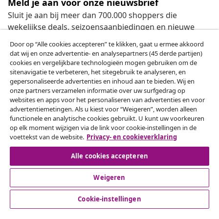
Meld je aan voor onze nieuwsbrief
Sluit je aan bij meer dan 700.000 shoppers die
wekelijkse deals, seizoensaanbiedingen en nieuwe
artikelen van vidaXL ontvangen.
Door op “Alle cookies accepteren” te klikken, gaat u ermee akkoord
dat wij en onze advertentie- en analysepartners (45 derde partijen)
Onze sociale media
cookies en vergelijkbare technologieën mogen gebruiken om de
sitenavigatie te verbeteren, het sitegebruik te analyseren, en
gepersonaliseerde advertenties en inhoud aan te bieden. Wij en
onze partners verzamelen informatie over uw surfgedrag op
websites en apps voor het personaliseren van advertenties en voor
Herroeping van de overeenkomst
advertentiemetingen. Als u kiest voor “Weigeren”, worden alleen
functionele en analytische cookies gebruikt. U kunt uw voorkeuren
Een annulering voor je bestelling indienen
op elk moment wijzigen via de link voor cookie-instellingen in de
voettekst van de website.
Privacy- en cookieverklaring
Herroeping van de overeenkomst
Alle cookies accepteren
Weigeren
Klantenservice
Cookie-instellingen
Zakelijk