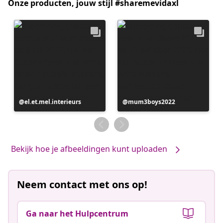
Onze producten, jouw stijl #sharemevidaxl
Bericht
el.et.mel.interieurs
Bericht
mum3boys2022
gepubliceerd
gepubliceerd
door
door
Bekijk hoe je afbeeldingen kunt uploaden
Neem contact met ons op!
Ga naar het Hulpcentrum