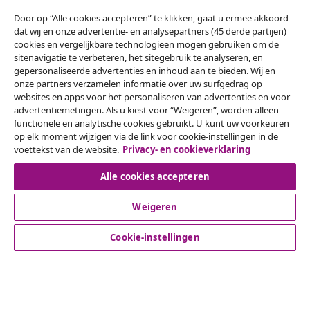
artikelen van vidaXL ontvangen.
Door op “Alle cookies accepteren” te klikken, gaat u ermee akkoord
dat wij en onze advertentie- en analysepartners (45 derde partijen)
Onze sociale media
cookies en vergelijkbare technologieën mogen gebruiken om de
sitenavigatie te verbeteren, het sitegebruik te analyseren, en
gepersonaliseerde advertenties en inhoud aan te bieden. Wij en
onze partners verzamelen informatie over uw surfgedrag op
websites en apps voor het personaliseren van advertenties en voor
Herroeping van de overeenkomst
advertentiemetingen. Als u kiest voor “Weigeren”, worden alleen
functionele en analytische cookies gebruikt. U kunt uw voorkeuren
Een annulering voor je bestelling indienen
op elk moment wijzigen via de link voor cookie-instellingen in de
voettekst van de website.
Privacy- en cookieverklaring
Herroeping van de overeenkomst
Alle cookies accepteren
Weigeren
Klantenservice
Cookie-instellingen
Zakelijk
vidaXL