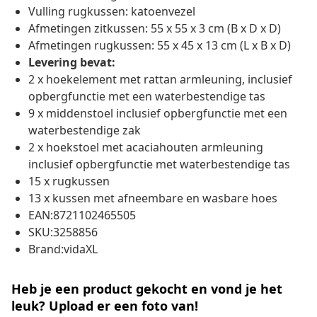
Vulling rugkussen: katoenvezel
Afmetingen zitkussen: 55 x 55 x 3 cm (B x D x D)
Afmetingen rugkussen: 55 x 45 x 13 cm (L x B x D)
Levering bevat:
2 x hoekelement met rattan armleuning, inclusief
opbergfunctie met een waterbestendige tas
9 x middenstoel inclusief opbergfunctie met een
waterbestendige zak
2 x hoekstoel met acaciahouten armleuning
inclusief opbergfunctie met waterbestendige tas
15 x rugkussen
13 x kussen met afneembare en wasbare hoes
EAN:8721102465505
SKU:3258856
Brand:vidaXL
Heb je een product gekocht en vond je het
leuk? Upload er een foto van!