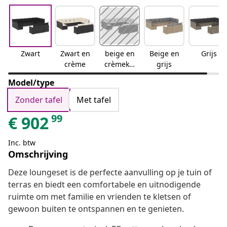
Zwart
Zwart en
beige en
Beige en
Grijs
crème
crèmekle
grijs
urig
Model/type
Zonder tafel
Met tafel
99
€
902
Inc. btw
Omschrijving
Deze loungeset is de perfecte aanvulling op je tuin of
terras en biedt een comfortabele en uitnodigende
ruimte om met familie en vrienden te kletsen of
gewoon buiten te ontspannen en te genieten.