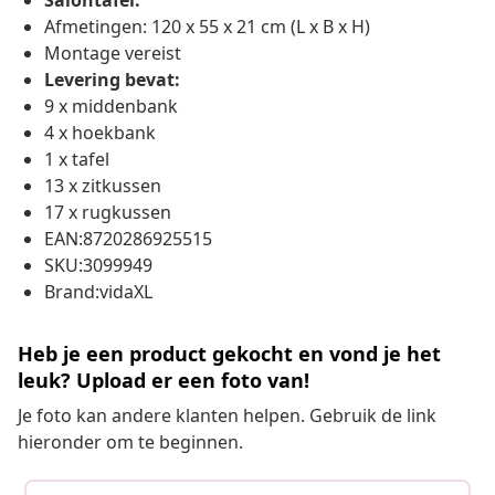
Salontafel:
Afmetingen: 120 x 55 x 21 cm (L x B x H)
Montage vereist
Levering bevat:
9 x middenbank
4 x hoekbank
1 x tafel
13 x zitkussen
17 x rugkussen
EAN:8720286925515
SKU:3099949
Brand:vidaXL
Heb je een product gekocht en vond je het
leuk? Upload er een foto van!
Je foto kan andere klanten helpen. Gebruik de link
hieronder om te beginnen.