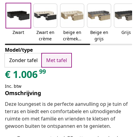
Zwart
Zwart en
beige en
Beige en
Grijs
crème
crèmekle
grijs
urig
Model/type
Zonder tafel
Met tafel
99
€
1.006
Inc. btw
Omschrijving
Deze loungeset is de perfecte aanvulling op je tuin of
terras en biedt een comfortabele en uitnodigende
ruimte om met familie en vrienden te kletsen of
gewoon buiten te ontspannen en te genieten.