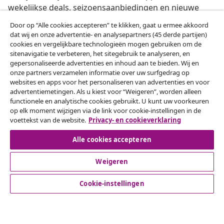
wekelijkse deals, seizoensaanbiedingen en nieuwe
artikelen van vidaXL ontvangen.
Door op “Alle cookies accepteren” te klikken, gaat u ermee akkoord
dat wij en onze advertentie- en analysepartners (45 derde partijen)
Onze sociale media
cookies en vergelijkbare technologieën mogen gebruiken om de
sitenavigatie te verbeteren, het sitegebruik te analyseren, en
gepersonaliseerde advertenties en inhoud aan te bieden. Wij en
onze partners verzamelen informatie over uw surfgedrag op
websites en apps voor het personaliseren van advertenties en voor
Herroeping van de overeenkomst
advertentiemetingen. Als u kiest voor “Weigeren”, worden alleen
functionele en analytische cookies gebruikt. U kunt uw voorkeuren
Een annulering voor je bestelling indienen
op elk moment wijzigen via de link voor cookie-instellingen in de
voettekst van de website.
Privacy- en cookieverklaring
Herroeping van de overeenkomst
Alle cookies accepteren
Weigeren
Klantenservice
Cookie-instellingen
Zakelijk