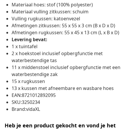
Materiaal hoes: stof (100% polyester)
Materiaal vulling zitkussen: schuim
Vulling rugkussen: katoenvezel
Afmetingen zitkussen: 55 x 55 x 3 cm (B x D x D)
Afmetingen rugkussen: 55 x 45 x 13 cm (L x B x D)
Levering bevat:
1 x tuintafel
2 x hoekstoel inclusief opbergfunctie met
waterbestendige tas
11 x middenstoel inclusief opbergfunctie met een
waterbestendige zak
15 x rugkussen
13 x kussen met afneembare en wasbare hoes
EAN:8721012892095
SKU:3250234
Brand:vidaXL
Heb je een product gekocht en vond je het