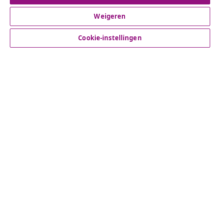
Weigeren
Klantenservice
Cookie-instellingen
Zakelijk
vidaXL
Ontdek meer
© 2008-2026 vidaXL www.vidaxl.nl is een website van vidaXL
Marketplace B.V.