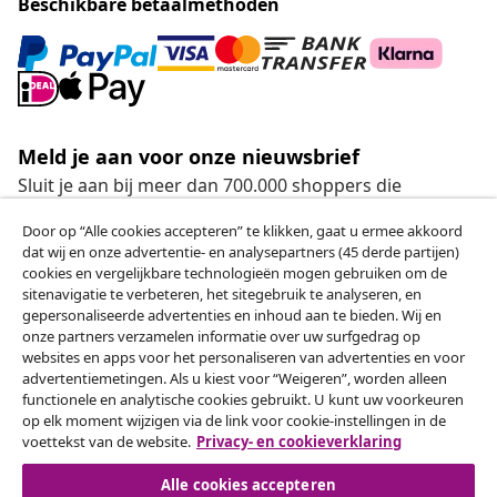
Beschikbare betaalmethoden
Meld je aan voor onze nieuwsbrief
Sluit je aan bij meer dan 700.000 shoppers die
wekelijkse deals, seizoensaanbiedingen en nieuwe
Door op “Alle cookies accepteren” te klikken, gaat u ermee akkoord
artikelen van vidaXL ontvangen.
dat wij en onze advertentie- en analysepartners (45 derde partijen)
cookies en vergelijkbare technologieën mogen gebruiken om de
Onze sociale media
sitenavigatie te verbeteren, het sitegebruik te analyseren, en
gepersonaliseerde advertenties en inhoud aan te bieden. Wij en
onze partners verzamelen informatie over uw surfgedrag op
websites en apps voor het personaliseren van advertenties en voor
advertentiemetingen. Als u kiest voor “Weigeren”, worden alleen
Herroeping van de overeenkomst
functionele en analytische cookies gebruikt. U kunt uw voorkeuren
op elk moment wijzigen via de link voor cookie-instellingen in de
Een annulering voor je bestelling indienen
voettekst van de website.
Privacy- en cookieverklaring
Herroeping van de overeenkomst
Alle cookies accepteren