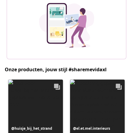
Onze producten, jouw stijl #sharemevidaxl
Bericht
huisje_bij_het_strand
Bericht
el.et.mel.interieurs