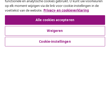
Herroeping van de overeenkomst
functionele en analytische cookies gebruikt. U kunt uw voorkeuren
op elk moment wijzigen via de link voor cookie-instellingen in de
Een annulering voor je bestelling indienen
voettekst van de website.
Privacy- en cookieverklaring
Herroeping van de overeenkomst
Alle cookies accepteren
Weigeren
Klantenservice
Cookie-instellingen
Zakelijk
vidaXL
Ontdek meer