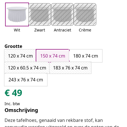
Wit
Zwart
Antraciet
Crème
Grootte
120 x 74 cm
150 x 74 cm
180 x 74 cm
120 x 60.5 x 74 cm
183 x 76 x 74 cm
243 x 76 x 74 cm
€
49
Inc. btw
Omschrijving
Deze tafelhoes, genaaid van rekbare stof, kan