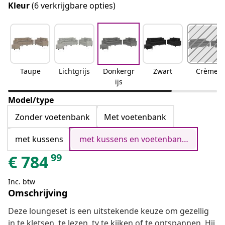
Kleur
(6 verkrijgbare opties)
Taupe
Lichtgrijs
Donkergr
Zwart
Crème
ijs
Model/type
Zonder voetenbank
Met voetenbank
met kussens
met kussens en voetenbankje
99
€
784
Inc. btw
Omschrijving
Deze loungeset is een uitstekende keuze om gezellig
in te kletsen, te lezen, tv te kijken of te ontspannen. Hij