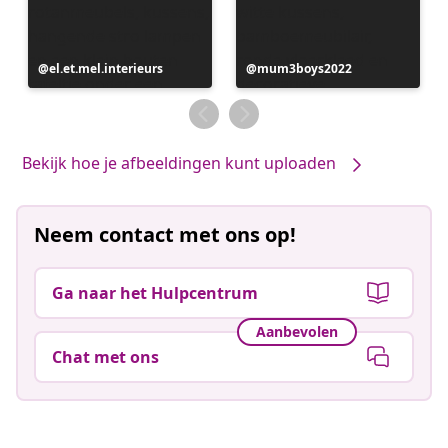
Bericht
el.et.mel.interieurs
Bericht
mum3boys2022
gepubliceerd
gepubliceerd
door
door
Bekijk hoe je afbeeldingen kunt uploaden
Neem contact met ons op!
Ga naar het Hulpcentrum
Aanbevolen
Chat met ons