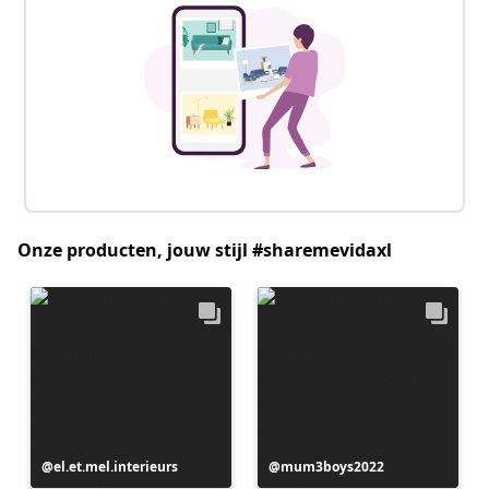
Onze producten, jouw stijl #sharemevidaxl
Bericht
el.et.mel.interieurs
Bericht
mum3boys2022
gepubliceerd
gepubliceerd