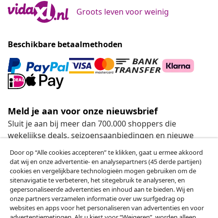
Groots leven voor weinig
Beschikbare betaalmethoden
Meld je aan voor onze nieuwsbrief
Sluit je aan bij meer dan 700.000 shoppers die
wekelijkse deals, seizoensaanbiedingen en nieuwe
artikelen van vidaXL ontvangen.
Door op “Alle cookies accepteren” te klikken, gaat u ermee akkoord
dat wij en onze advertentie- en analysepartners (45 derde partijen)
Onze sociale media
cookies en vergelijkbare technologieën mogen gebruiken om de
sitenavigatie te verbeteren, het sitegebruik te analyseren, en
gepersonaliseerde advertenties en inhoud aan te bieden. Wij en
onze partners verzamelen informatie over uw surfgedrag op
websites en apps voor het personaliseren van advertenties en voor
Herroeping van de overeenkomst
advertentiemetingen. Als u kiest voor “Weigeren”, worden alleen