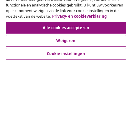
functionele en analytische cookies gebruikt. U kunt uw voorkeuren
Een annulering voor je bestelling indienen
op elk moment wijzigen via de link voor cookie-instellingen in de
voettekst van de website.
Privacy- en cookieverklaring
Herroeping van de overeenkomst
Alle cookies accepteren
Weigeren
Klantenservice
Cookie-instellingen
Zakelijk
vidaXL
Ontdek meer