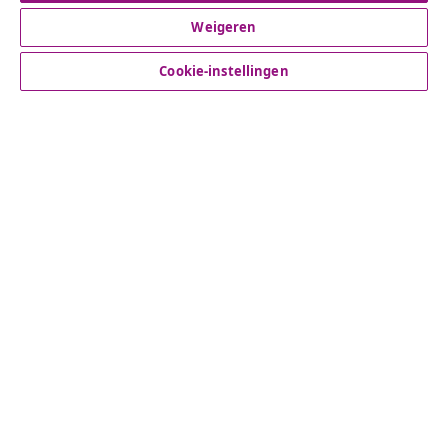
Weigeren
Klantenservice
Cookie-instellingen
Zakelijk
vidaXL
Ontdek meer
© 2008-2026 vidaXL www.vidaxl.nl is een website van vidaXL
Marketplace B.V.