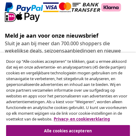
Meld je aan voor onze nieuwsbrief
Sluit je aan bij meer dan 700.000 shoppers die
wekelijkse deals, seizoensaanbiedingen en nieuwe
artikelen van vidaXL ontvangen.
Door op “Alle cookies accepteren” te klikken, gaat u ermee akkoord
dat wij en onze advertentie- en analysepartners (45 derde partijen)
Onze sociale media
cookies en vergelijkbare technologieën mogen gebruiken om de
sitenavigatie te verbeteren, het sitegebruik te analyseren, en
gepersonaliseerde advertenties en inhoud aan te bieden. Wij en
onze partners verzamelen informatie over uw surfgedrag op
websites en apps voor het personaliseren van advertenties en voor
Herroeping van de overeenkomst
advertentiemetingen. Als u kiest voor “Weigeren”, worden alleen
functionele en analytische cookies gebruikt. U kunt uw voorkeuren
Een annulering voor je bestelling indienen
op elk moment wijzigen via de link voor cookie-instellingen in de
voettekst van de website.
Privacy- en cookieverklaring
Herroeping van de overeenkomst
Alle cookies accepteren