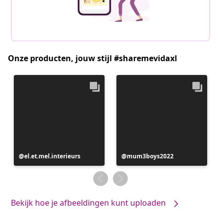
Onze producten, jouw stijl #sharemevidaxl
Bericht
el.et.mel.interieurs
Bericht
mum3boys2022
gepubliceerd
gepubliceerd
door
door
Bekijk hoe je afbeeldingen kunt uploaden