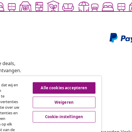
 deals,
ntvangen.
 dat wij en
Alle cookies accepteren
n
roeping van de overeenkomst
 te
dvertenties
Weigeren
tie over uw
tenties en
vidaXL
Cookie-instellingen
een
 op elk
gramma
Over vidaXL
st van de