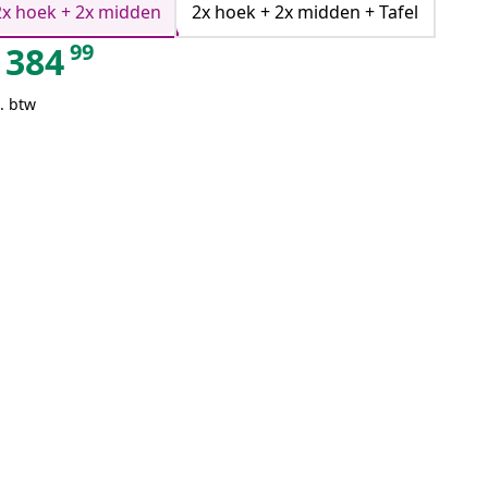
2x hoek + 2x midden
2x hoek + 2x midden + Tafel
99
384
. btw