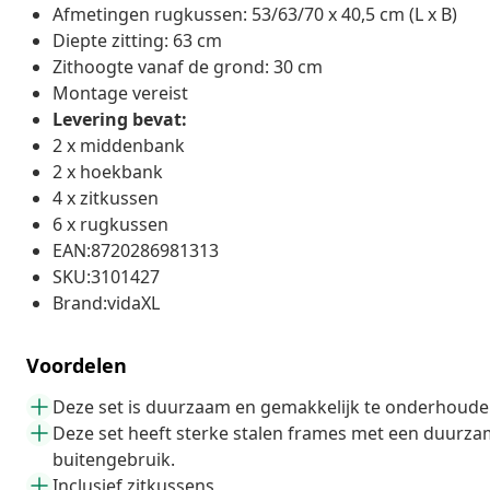
Afmetingen rugkussen: 53/63/70 x 40,5 cm (L x B)
Diepte zitting: 63 cm
Zithoogte vanaf de grond: 30 cm
Montage vereist
Levering bevat:
2 x middenbank
2 x hoekbank
4 x zitkussen
6 x rugkussen
EAN:8720286981313
SKU:3101427
Brand:vidaXL
Voordelen
Deze set is duurzaam en gemakkelijk te onderhouden
Deze set heeft sterke stalen frames met een duurzame
buitengebruik.
Inclusief zitkussens