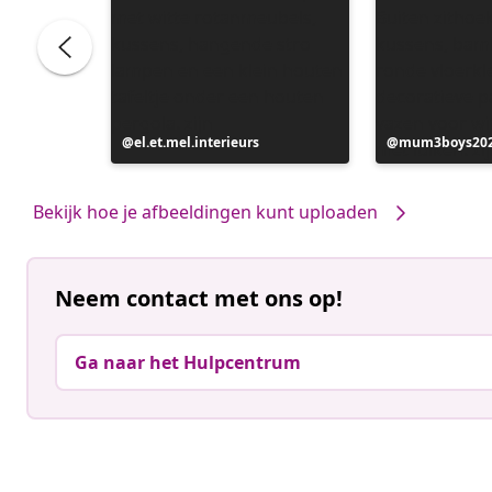
e
Bericht
el.et.mel.interieurs
Bericht
mum3boys20
gepubliceerd
gepubliceerd
door
door
Bekijk hoe je afbeeldingen kunt uploaden
Neem contact met ons op!
Ga naar het Hulpcentrum