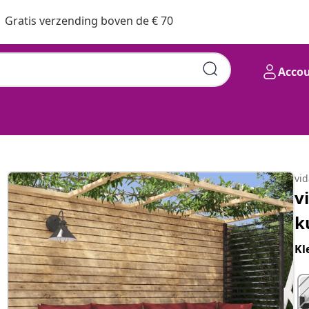
Gratis verzending boven de € 70
Acco
vi
v
k
Kl