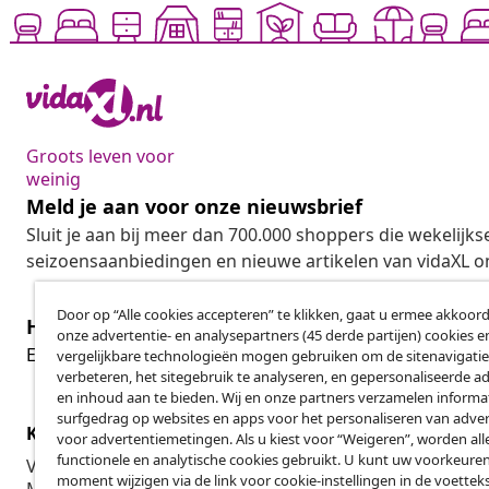
Groots leven voor
weinig
Meld je aan voor onze nieuwsbrief
Sluit je aan bij meer dan 700.000 shoppers die wekelijkse
seizoensaanbiedingen en nieuwe artikelen van vidaXL o
Door op “Alle cookies accepteren” te klikken, gaat u ermee akkoord
Herroeping van de overeenkomst
onze advertentie- en analysepartners (45 derde partijen) cookies e
Her
Een annulering voor je bestelling indienen
vergelijkbare technologieën mogen gebruiken om de sitenavigatie
verbeteren, het sitegebruik te analyseren, en gepersonaliseerde a
en inhoud aan te bieden. Wij en onze partners verzamelen informa
surfgedrag op websites en apps voor het personaliseren van adver
Klantenservice
Zakelijk
voor advertentiemetingen. Als u kiest voor “Weigeren”, worden all
functionele en analytische cookies gebruikt. U kunt uw voorkeuren
Volg je bestelling
Affiliatepro
moment wijzigen via de link voor cookie-instellingen in de voettek