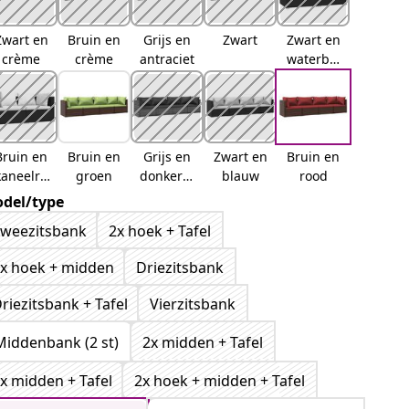
Zwart en
Bruin en
Grijs en
Zwart
Zwart en
crème
crème
antraciet
waterbla
uw
Bruin en
Bruin en
Grijs en
Zwart en
Bruin en
kaneelro
groen
donkerbl
blauw
rood
od
auw
del/type
weezitsbank
2x hoek + Tafel
x hoek + midden
Driezitsbank
riezitsbank + Tafel
Vierzitsbank
Middenbank (2 st)
2x midden + Tafel
x midden + Tafel
2x hoek + midden + Tafel