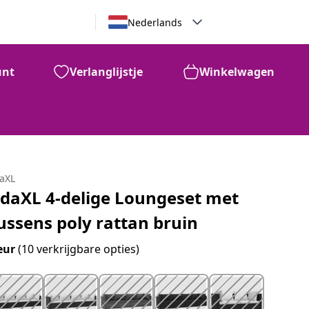
Nederlands
unt
Verlanglijstje
Winkelwagen
daXL
idaXL 4-delige Loungeset met
ussens poly rattan bruin
eur
(10 verkrijgbare opties)