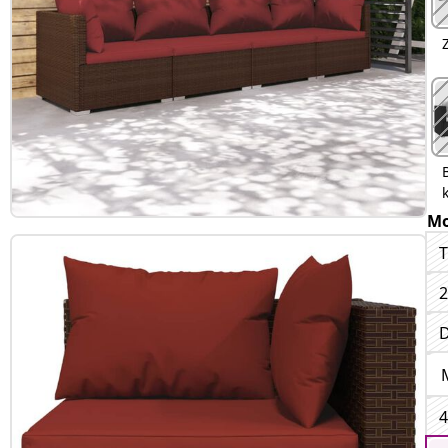
Mo
T
2
D
4