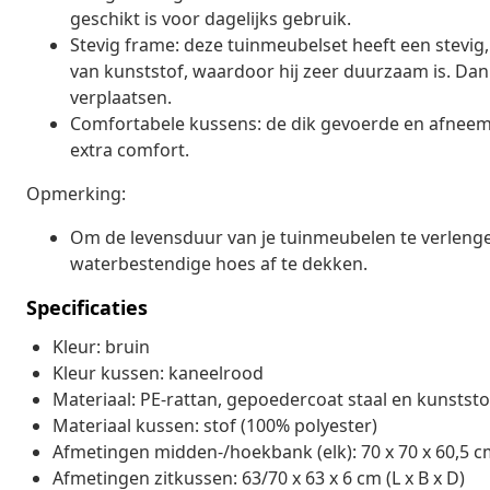
geschikt is voor dagelijks gebruik.
Stevig frame: deze tuinmeubelset heeft een stevi
van kunststof, waardoor hij zeer duurzaam is. Dankz
verplaatsen.
Comfortabele kussens: de dik gevoerde en afneemb
extra comfort.
Opmerking:
Om de levensduur van je tuinmeubelen te verleng
waterbestendige hoes af te dekken.
Specificaties
Kleur: bruin
Kleur kussen: kaneelrood
Materiaal: PE-rattan, gepoedercoat staal en kunststo
Materiaal kussen: stof (100% polyester)
Afmetingen midden-/hoekbank (elk): 70 x 70 x 60,5 cm
Afmetingen zitkussen: 63/70 x 63 x 6 cm (L x B x D)