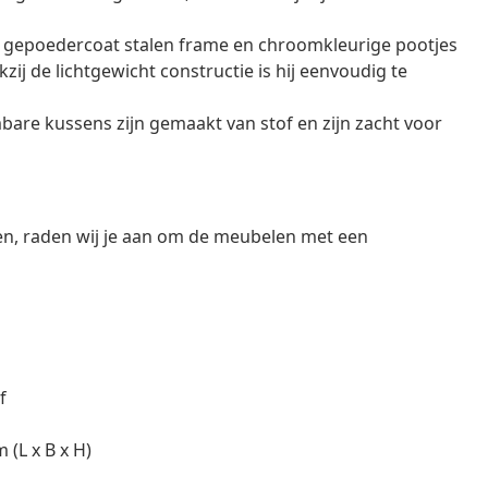
g, gepoedercoat stalen frame en chroomkleurige pootjes
ij de lichtgewicht constructie is hij eenvoudig te
are kussens zijn gemaakt van stof en zijn zacht voor
en, raden wij je aan om de meubelen met een
f
 (L x B x H)