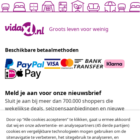
Groots leven voor weinig
Beschikbare betaalmethoden
Meld je aan voor onze nieuwsbrief
Sluit je aan bij meer dan 700.000 shoppers die
wekelijkse deals, seizoensaanbiedingen en nieuwe
artikelen van vidaXL ontvangen.
Door op “Alle cookies accepteren” te klikken, gaat u ermee akkoord
dat wij en onze advertentie- en analysepartners (45 derde partijen)
Onze sociale media
cookies en vergelijkbare technologieën mogen gebruiken om de
sitenavigatie te verbeteren, het sitegebruik te analyseren, en