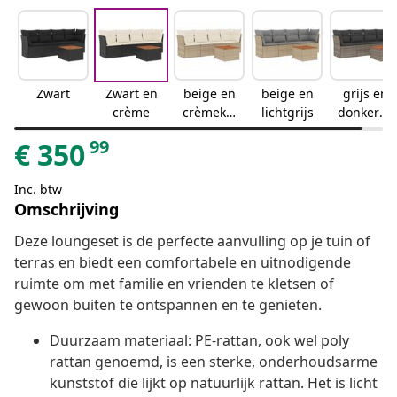
Zwart
Zwart en
beige en
beige en
grijs en
crème
crèmekle
lichtgrijs
donkergr
urig
ijs
99
€
350
Inc. btw
Omschrijving
Deze loungeset is de perfecte aanvulling op je tuin of
terras en biedt een comfortabele en uitnodigende
ruimte om met familie en vrienden te kletsen of
gewoon buiten te ontspannen en te genieten.
Duurzaam materiaal: PE-rattan, ook wel poly
rattan genoemd, is een sterke, onderhoudsarme
kunststof die lijkt op natuurlijk rattan. Het is licht