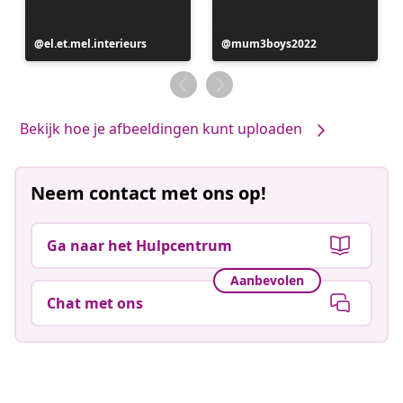
Bericht
el.et.mel.interieurs
Bericht
mum3boys2022
gepubliceerd
gepubliceerd
door
door
Bekijk hoe je afbeeldingen kunt uploaden
Neem contact met ons op!
Ga naar het Hulpcentrum
Aanbevolen
Chat met ons