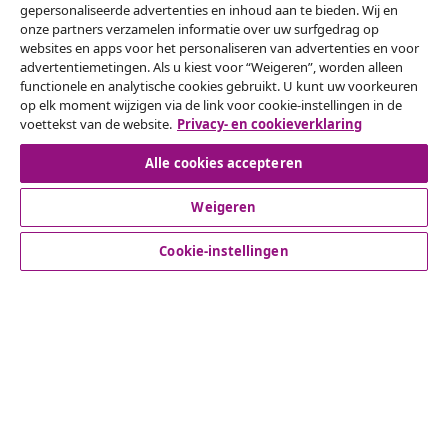
gepersonaliseerde advertenties en inhoud aan te bieden. Wij en
onze partners verzamelen informatie over uw surfgedrag op
websites en apps voor het personaliseren van advertenties en voor
Herroeping van de overeenkomst
advertentiemetingen. Als u kiest voor “Weigeren”, worden alleen
functionele en analytische cookies gebruikt. U kunt uw voorkeuren
Een annulering voor je bestelling indienen
op elk moment wijzigen via de link voor cookie-instellingen in de
voettekst van de website.
Privacy- en cookieverklaring
Herroeping van de overeenkomst
Alle cookies accepteren
Weigeren
Klantenservice
Cookie-instellingen
Zakelijk
vidaXL
Ontdek meer