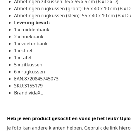
Afmetingen zitkussen: 65 x 55 x 5 cm (B x D x D)
Afmetingen rugkussen (groot): 65 x 40 x 10 cm (B x D
Afmetingen rugkussen (klein): 55 x 40 x 10 cm (B x D 
Levering bevat:
1 x middenbank
2 x hoekbank
1 x voetenbank
1 x stoel
1 x tafel
5 x zitkussen
6 x rugkussen
EAN:8720845745073
SKU:3155179
Brand:vidaXL
Heb je een product gekocht en vond je het leuk? Uplo
Je foto kan andere klanten helpen. Gebruik de link hie