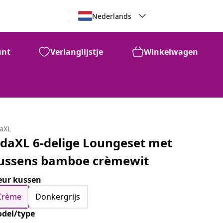
Nederlands
unt
Verlanglijstje
Winkelwagen
daXL
idaXL 6-delige Loungeset met
ussens bamboe crèmewit
eur kussen
Crème
Donkergrijs
del/type