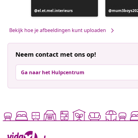
e
Bericht
el.et.mel.interieurs
Bericht
mum3boys20
gepubliceerd
gepubliceerd
door
door
Bekijk hoe je afbeeldingen kunt uploaden
Neem contact met ons op!
Ga naar het Hulpcentrum