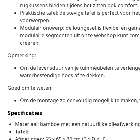
rugkussens bieden tijdens het zitten ook comfort.
Praktische tafel: de stevige tafel is perfect voor 
voorwerpen.
Modulair ontwerp: de loungeset is flexibel en gem
modulaire segmenten uit onze webshop kunt combi
creëren!
Opmerking:
Om de levensduur van je tuinmeubelen te verleng
waterbestendige hoes af te dekken.
Goed om te weten:
Om de montage zo eenvoudig mogelijk te maken, w
Specificaties
Materiaal: bamboe met een natuurlijke olieafwerkin
Tafel:
Afmetingen: 55 x 65 x 30 cm (B x D x H)