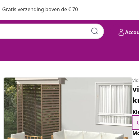
Gratis verzending boven de € 70
Acco
vi
v
k
Kl
Mo