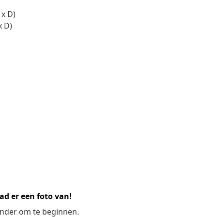
 x D)
x D)
ad er een foto van!
ronder om te beginnen.