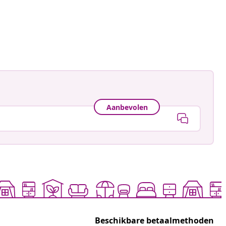
astradgard
ceerd
Aanbevolen
Beschikbare betaalmethoden