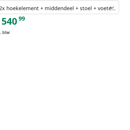
2x hoekelement + middendeel + stoel + voetenbank + tafel
99
540
. btw