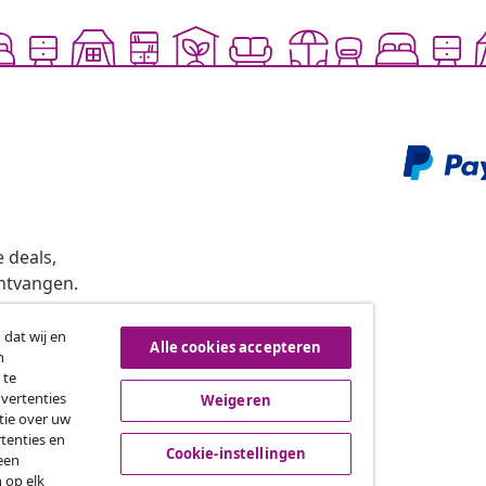
 deals,
ntvangen.
 dat wij en
Alle cookies accepteren
n
roeping van de overeenkomst
 te
dvertenties
Weigeren
tie over uw
tenties en
vidaXL
Cookie-instellingen
een
 op elk