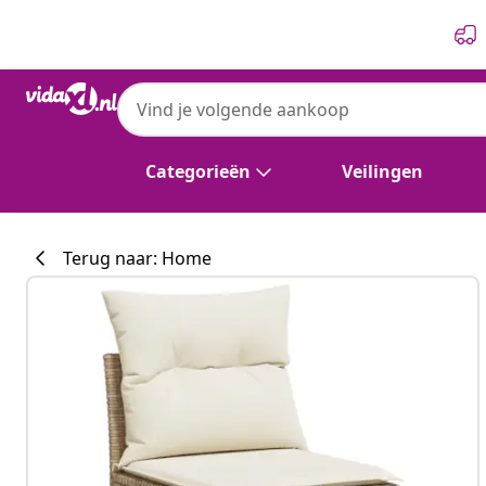
Vorige
Volgende
vidaXL
vidaXL 7-delige Loungeset met kussens po
Categorieën
Veilingen
Terug naar: Home