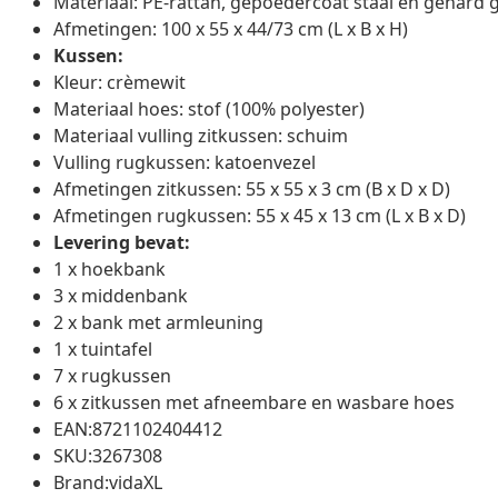
Materiaal: PE-rattan, gepoedercoat staal en gehard g
Afmetingen: 100 x 55 x 44/73 cm (L x B x H)
Kussen:
Kleur: crèmewit
Materiaal hoes: stof (100% polyester)
Materiaal vulling zitkussen: schuim
Vulling rugkussen: katoenvezel
Afmetingen zitkussen: 55 x 55 x 3 cm (B x D x D)
Afmetingen rugkussen: 55 x 45 x 13 cm (L x B x D)
Levering bevat:
1 x hoekbank
3 x middenbank
2 x bank met armleuning
1 x tuintafel
7 x rugkussen
6 x zitkussen met afneembare en wasbare hoes
EAN:8721102404412
SKU:3267308
Brand:vidaXL