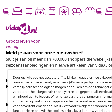
Groots leven voor
weinig
Meld je aan voor onze nieuwsbrief
Sluit je aan bij meer dan 700.000 shoppers die wekelijkse
seizoensaanbiedingen en nieuwe artikelen van vidaXL o
Door op “Alle cookies accepteren” te klikken, gaat u ermee akkoord
Herroeping van de overeenkomst
onze advertentie- en analysepartners (45 derde partijen) cookies e
Her
Een annulering voor je bestelling indienen
vergelijkbare technologieën mogen gebruiken om de sitenavigatie
verbeteren, het sitegebruik te analyseren, en gepersonaliseerde a
en inhoud aan te bieden. Wij en onze partners verzamelen informa
surfgedrag op websites en apps voor het personaliseren van adver
Klantenservice
Zakelijk
voor advertentiemetingen. Als u kiest voor “Weigeren”, worden all
functionele en analytische cookies gebruikt. U kunt uw voorkeuren