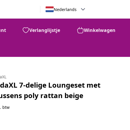
Nederlands
unt
Verlanglijstje
Winkelwagen
daXL
idaXL 7-delige Loungeset met
ussens poly rattan beige
. btw