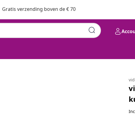
Gratis verzending boven de € 70
Acco
ly rattan beige
vi
v
k
Inc