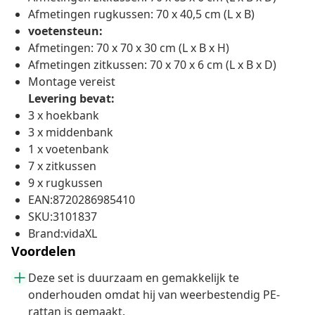
Afmetingen rugkussen: 70 x 40,5 cm (L x B)
voetensteun:
Afmetingen: 70 x 70 x 30 cm (L x B x H)
Afmetingen zitkussen: 70 x 70 x 6 cm (L x B x D)
Montage vereist
Levering bevat:
3 x hoekbank
3 x middenbank
1 x voetenbank
7 x zitkussen
9 x rugkussen
EAN:8720286985410
SKU:3101837
Brand:vidaXL
Voordelen
Deze set is duurzaam en gemakkelijk te
onderhouden omdat hij van weerbestendig PE-
rattan is gemaakt.