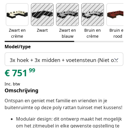
Zwart en
Zwart
Zwart en
Bruin en
Bruin en
crème
blauw
crème
rood
Model/type
3x hoek + 3x midden + voetensteun (Niet op voorraad)
99
€
751
Inc. btw
Omschrijving
Ontspan en geniet met familie en vrienden in je
buitenruimte op deze poly rattan tuinset met kussens!
Modulair design: dit ontwerp maakt het mogelijk
om het zitmeubel in elke gewenste opstelling te