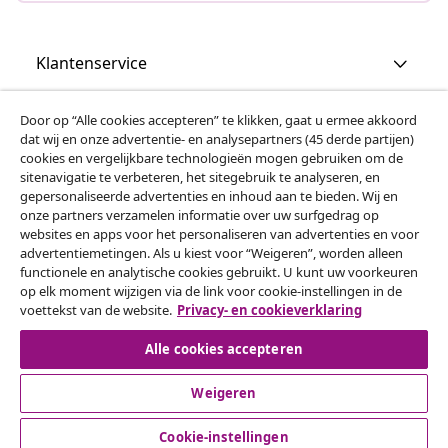
Klantenservice
Zakelijk
Door op “Alle cookies accepteren” te klikken, gaat u ermee akkoord
dat wij en onze advertentie- en analysepartners (45 derde partijen)
cookies en vergelijkbare technologieën mogen gebruiken om de
vidaXL
sitenavigatie te verbeteren, het sitegebruik te analyseren, en
gepersonaliseerde advertenties en inhoud aan te bieden. Wij en
onze partners verzamelen informatie over uw surfgedrag op
websites en apps voor het personaliseren van advertenties en voor
Ontdek meer
advertentiemetingen. Als u kiest voor “Weigeren”, worden alleen
functionele en analytische cookies gebruikt. U kunt uw voorkeuren
op elk moment wijzigen via de link voor cookie-instellingen in de
voettekst van de website.
Privacy- en cookieverklaring
Alle cookies accepteren
Weigeren
© 2008-2026 vidaXL www.vidaxl.nl is een website van vidaXL
Marketplace B.V.
Cookie-instellingen