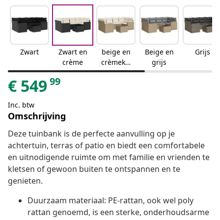
Zwart
Zwart en
beige en
Beige en
Grijs
crème
crèmekle
grijs
urig
99
€
549
Inc. btw
Omschrijving
Deze tuinbank is de perfecte aanvulling op je
achtertuin, terras of patio en biedt een comfortabele
en uitnodigende ruimte om met familie en vrienden te
kletsen of gewoon buiten te ontspannen en te
genieten.
Duurzaam materiaal: PE-rattan, ook wel poly
rattan genoemd, is een sterke, onderhoudsarme