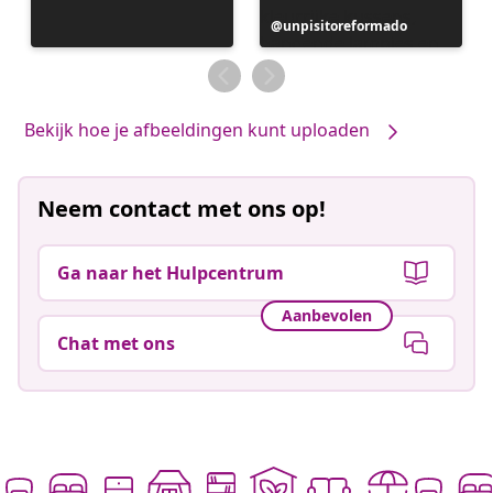
Bericht
unpisitoreformado
gepubliceerd
door
Bekijk hoe je afbeeldingen kunt uploaden
Neem contact met ons op!
Ga naar het Hulpcentrum
Aanbevolen
Chat met ons