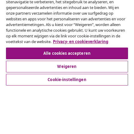
sitenavigatie te verbeteren, het sitegebruik te analyseren, en
gepersonaliseerde advertenties en inhoud aan te bieden. Wij en
Herroeping van de overeenkomst
onze partners verzamelen informatie over uw surfgedrag op
websites en apps voor het personaliseren van advertenties en voor
Een annulering voor je bestelling indienen
advertentiemetingen. Als u kiest voor “Weigeren”, worden alleen
functionele en analytische cookies gebruikt. U kunt uw voorkeuren
Herroeping van de overeenkomst
op elk moment wijzigen via de link voor cookie-instellingen in de
voettekst van de website.
Privacy- en cookieverklaring
Alle cookies accepteren
Klantenservice
Weigeren
Zakelijk
Cookie-instellingen
vidaXL
Ontdek meer