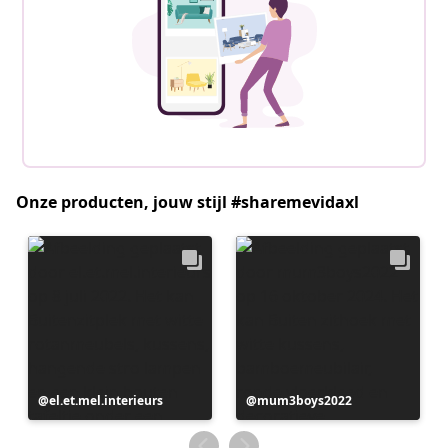
Onze producten, jouw stijl #sharemevidaxl
Bericht
el.et.mel.interieurs
Bericht
mum3boys2022
gepubliceerd
gepubliceerd
door
door