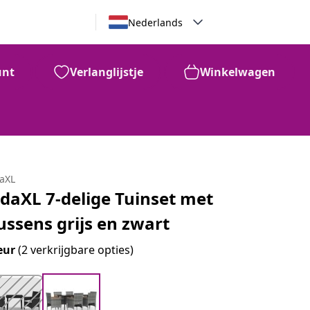
Nederlands
unt
Verlanglijstje
Winkelwagen
daXL
idaXL 7-delige Tuinset met
ussens grijs en zwart
eur
(2 verkrijgbare opties)