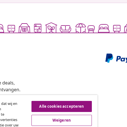
 deals,
ntvangen.
 dat wij en
Alle cookies accepteren
n
roeping van de overeenkomst
 te
dvertenties
Weigeren
tie over uw