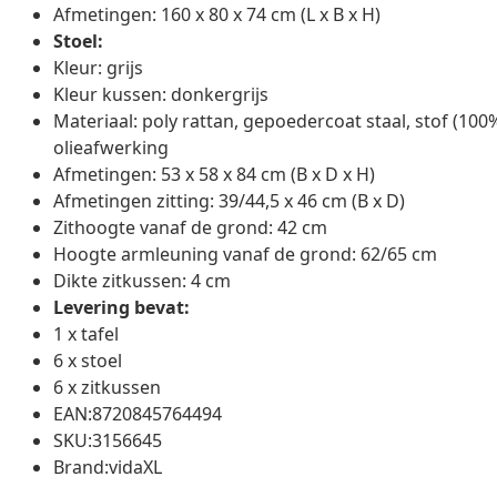
Afmetingen: 160 x 80 x 74 cm (L x B x H)
Stoel:
Kleur: grijs
Kleur kussen: donkergrijs
Materiaal: poly rattan, gepoedercoat staal, stof (10
olieafwerking
Afmetingen: 53 x 58 x 84 cm (B x D x H)
Afmetingen zitting: 39/44,5 x 46 cm (B x D)
Zithoogte vanaf de grond: 42 cm
Hoogte armleuning vanaf de grond: 62/65 cm
Dikte zitkussen: 4 cm
Levering bevat:
1 x tafel
6 x stoel
6 x zitkussen
EAN:8720845764494
SKU:3156645
Brand:vidaXL