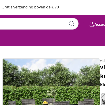
Gratis verzending boven de € 70
Acco
vi
v
k
Kl