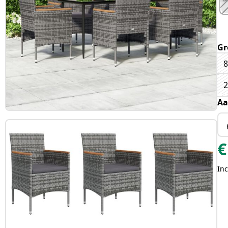
Gr
8
2
Aa
€
Inc