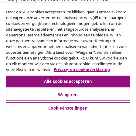
wekelijkse deals, seizoensaanbiedingen en nieuwe
Door op “Alle cookies accepteren” te klikken, gaat u ermee akkoord
artikelen van vidaXL ontvangen.
dat wij en onze advertentie- en analysepartners (45 derde partijen)
cookies en vergelijkbare technologieën mogen gebruiken om de
Onze sociale media
sitenavigatie te verbeteren, het sitegebruik te analyseren, en
gepersonaliseerde advertenties en inhoud aan te bieden. Wij en
onze partners verzamelen informatie over uw surfgedrag op
websites en apps voor het personaliseren van advertenties en voor
advertentiemetingen. Als u kiest voor “Weigeren”, worden alleen
Herroeping van de overeenkomst
functionele en analytische cookies gebruikt. U kunt uw voorkeuren
op elk moment wijzigen via de link voor cookie-instellingen in de
Een annulering voor je bestelling indienen
voettekst van de website.
Privacy- en cookieverklaring
Herroeping van de overeenkomst
Alle cookies accepteren
Weigeren
Klantenservice
Cookie-instellingen
Zakelijk